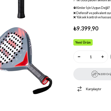
✅ İlk ciddi padel raketini 
⛔ Kimler İçin Uygun Değil?
❌ Defensif ve polivalent oy
❌ Yüksek kontrol ve hassas 
₺9.399,90
Yeni Ürün
%100 Orij
Karşılaştır