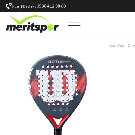
0530 412 38 68
Sipariş Destek :
Anasayfa
P