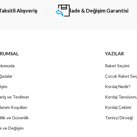
Taksitli Alışveriş
İade & Değişim Garantisi
RUMSAL
YAZILAR
kımızda
Raket Seçimi
azalar
Çocuk Raket Seç
tişim
Kordaj Nedir?
ariş ve Teslimat
Kordaj Tansiyon
lanım Koşulları
Kordaj Çekimi
lilik ve Güvenlik
Tenisçi Dirseği
e ve Değişim