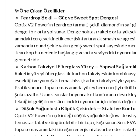
✨ Öne Çıkan Özellikler
🔹
Teardrop Şekil — Güç ve Sweet Spot Dengesi
Optix V2 Power'ın teardrop (armut) şekli, diamond'ın saf güç
dengeli bir orta yol sunar. Denge noktası rakete orta-yüks
anındaki çerçeve kinetik enerjisini artırarak smash ve agresi
zamanda round şekle yakın geniş sweet spot sayesinde merk
Teardrop bu nedenle başlangıç ve orta seviyedeki oyuncula
geometridir.
🔹
Karbon Takviyeli Fiberglass Yüzey — Yapısal Sağlamlı
Raketin yüzeyi fiberglass ile karbon takviyesinin kombinasy
esnekliği ve yumuşak temas hissi, karbon takviyesiyle yapısa
Pratik sonucu: topa temas anında yüzey hem enerjiyi etkili b
şoku azaltır. Uzun seanslar boyunca kol konforunu destekley
tekniğini geliştirme sürecindeki oyuncular için büyük değer t
🔹
Düşük Yoğunluklu Köpük Çekirdek — Stabil ve Konfor
Optix V2 Power'ın çekirdeği düşük yoğunluklu (low-density
temasta stabil ve öngörülebilir bir top çıkışı sunar. Sert E
topa temas anındaki titreşim enerjisini absorbe eder; raket