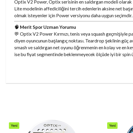
Optix V2 Power, Optix serisinin en saldırgan modeli olarak 
Lite modelinin affediciliğini tercih edenlerin aksine net ba
olmak isteyenler için Power versiyonu daha uygun seçimdir.
🧠 Merit Spor Uzman Yorumu
💬 Optix V2 Power Kırmızı, tenis veya squash geçmişiyle p
diyen oyuncunun başlangıç noktası. Teardrop şeklinin güç ava
smash ve saldırgan net oyunu öğrenmenin en kolay ve en keyif
ise bu fiyat segmentinde beklenmeyecek ölçüde iyi bir spin ü
Yeni
Yeni
Ürün
Ürün