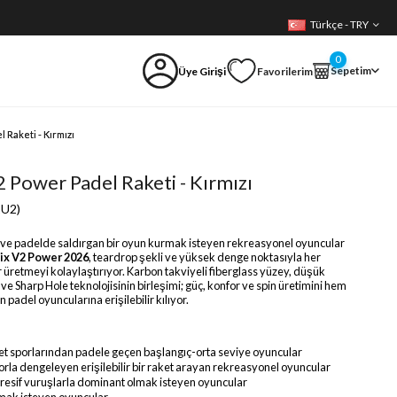
Türkçe - TRY
0
Sepetim
Üye Girişi
Favorilerim
 Raketi - Kırmızı
 Power Padel Raketi - Kırmızı
U2)
n ve padelde saldırgan bir oyun kurmak isteyen rekreasyonel oyuncular
ix V2 Power 2026
, teardrop şekli ve yüksek denge noktasıyla her
üretmeyi kolaylaştırıyor. Karbon takviyeli fiberglass yüzey, düşük
e Sharp Hole teknolojisinin birleşimi; güç, konfor ve spin üretimini hem
padel oyuncularına erişilebilir kılıyor.
t sporlarından padele geçen başlangıç-orta seviye oyuncular
orla dengeleyen erişilebilir bir raket arayan rekreasyonel oyuncular
esif vuruşlarla dominant olmak isteyen oyuncular