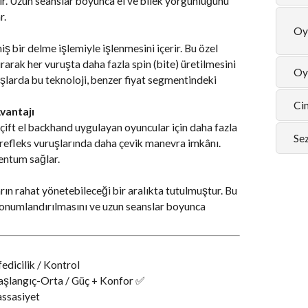
ir. Uzun seanslar boyunca el ve bilek yorgunluğunu
r.
Oy
iş bir delme işlemiyle işlenmesini içerir. Bu özel
arak her vuruşta daha fazla spin (bite) üretilmesini
Oy
uşlarda bu teknoloji, benzer fiyat segmentindeki
Cin
vantajı
çift el backhand uygulayan oyuncular için daha fazla
Se
e refleks vuruşlarında daha çevik manevra imkânı.
entum sağlar.
ın rahat yönetebileceği bir aralıkta tutulmuştur. Bu
ı konumlandırılmasını ve uzun seanslar boyunca
dicilik / Kontrol
langıç-Orta / Güç + Konfor ✅
ssasiyet