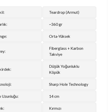
il:
Teardrop (Armut)
rlık:
~360 gr
nge:
Orta-Yüksek
Fiberglass + Karbon
zey:
Takviye
Düşük Yoğunluklu
kirdek:
Köpük
noloji:
Sharp Hole Technology
p Uzunluğu:
14 cm
nk:
Kırmızı