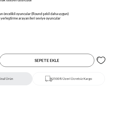
almak isteyen oyuncular
un öncelikli oyuncular (Round şekil daha uygun)
yerleştirme arayan ileri seviye oyuncular
inal Ürün
2500 ₺ Üzeri Ücretsiz Kargo