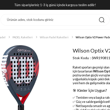
Tüm siparişleriniz 1-3 iş günü içinde kargoya teslim edilir!
adel
PADEL Raketleri
Wilson Padel Raketleri
Wilson Optix V2 Power Padel
Wilson Optix V2
Stok Kodu
(WR190811
Raket sporları geçmişi ola
için tasarlanan
Wilson Opt
pozisyondan güçlü vuruşlar 
yoğunluklu köpük çekirdek v
yeni hem de gelişmekte olan 
🎯 Kimler İçin Uygun?
✅ Tenisten veya başka rake
✅ Güç ve saldırganlığı konf
✅ Net başında smash ve agr