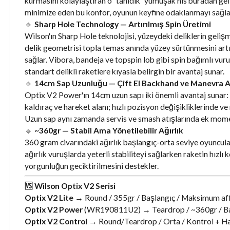
kurmasını kolaylaştıran o "tanıdık" yumuşak his buradan gel
minimize eden bu konfor, oyunun keyfine odaklanmayı sağla
🔹
Sharp Hole Technology — Artırılmış Spin Üretimi
Wilson'ın Sharp Hole teknolojisi, yüzeydeki deliklerin gelişm
delik geometrisi topla temas anında yüzey sürtünmesini artır
sağlar. Vibora, bandeja ve topspin lob gibi spin bağımlı vur
standart delikli raketlere kıyasla belirgin bir avantaj sunar.
🔹
14cm Sap Uzunluğu — Çift El Backhand ve Manevra A
Optix V2 Power'ın 14cm uzun sapı iki önemli avantaj sunar: 
kaldıraç ve hareket alanı; hızlı pozisyon değişikliklerinde v
Uzun sap aynı zamanda servis ve smash atışlarında ek mom
🔹
~360gr — Stabil Ama Yönetilebilir Ağırlık
360 gram civarındaki ağırlık başlangıç-orta seviye oyuncular
ağırlık vuruşlarda yeterli stabiliteyi sağlarken raketin hızl
yorgunluğun geciktirilmesini destekler.
🆚 Wilson Optix V2 Serisi
Optix V2 Lite
→ Round / 355gr / Başlangıç / Maksimum affe
Optix V2 Power
(WR190811U2) → Teardrop / ~360gr / Baş
Optix V2 Control
→ Round/Teardrop / Orta / Kontrol + Ha