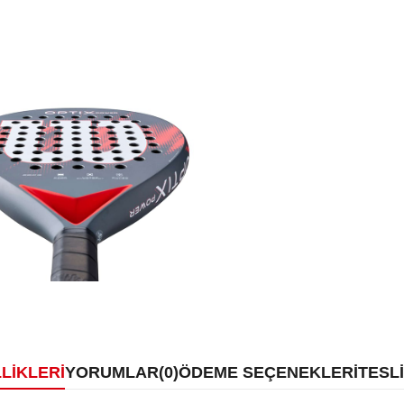
LIKLERI
YORUMLAR
(0)
ÖDEME SEÇENEKLERI
TESL