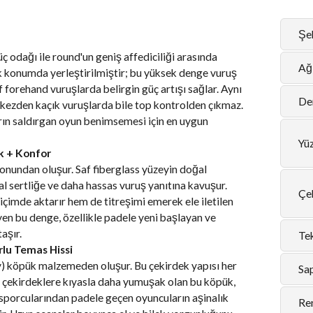
Şek
 odağı ile round'un geniş affediciliği arasında
Ağı
ek konumda yerleştirilmiştir; bu yüksek denge vuruş
f forehand vuruşlarda belirgin güç artışı sağlar. Aynı
De
ezden kaçık vuruşlarda bile top kontrolden çıkmaz.
rın saldırgan oyun benimsemesi için en uygun
Yü
k + Konfor
onundan oluşur. Saf fiberglass yüzeyin doğal
l sertliğe ve daha hassas vuruş yanıtına kavuşur.
Çe
içimde aktarır hem de titreşimi emerek ele iletilen
en bu denge, özellikle padele yeni başlayan ve
aşır.
Tek
lu Temas Hissi
) köpük malzemeden oluşur. Bu çekirdek yapısı her
Sa
VA çekirdeklere kıyasla daha yumuşak olan bu köpük,
 sporcularından padele geçen oyuncuların aşinalık
Re