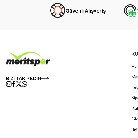
Güvenli Alışveriş
KU
Hak
Mağ
BİZİ TAKİP EDİN
İle
Sip
Kul
Giz
İad