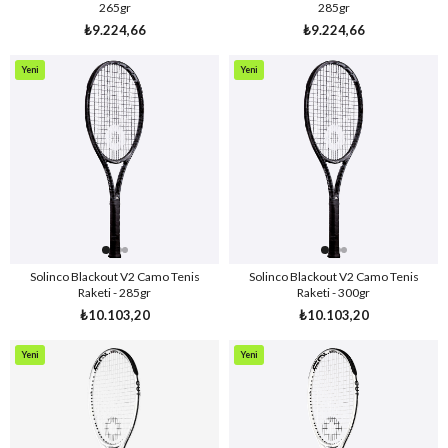
265gr
285gr
₺9.224,66
₺9.224,66
Yeni
Yeni
Ürün
Ürün
Solinco Blackout V2 Camo Tenis
Solinco Blackout V2 Camo Tenis
Raketi - 285gr
Raketi - 300gr
₺10.103,20
₺10.103,20
Yeni
Yeni
Ürün
Ürün