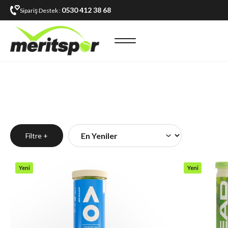
0530 412 38 68
Sipariş Destek :
Filtre +
Yeni
Yeni
Ürün
Ürün