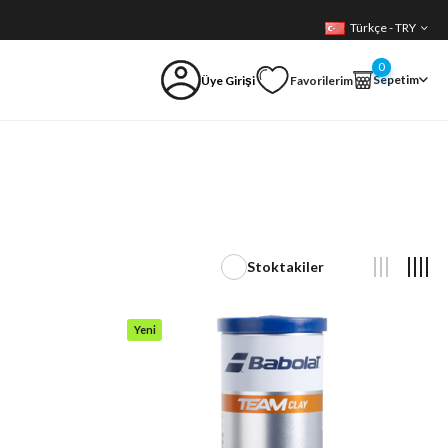
Türkçe - TRY
0
Sepetim
Üye Girişi
Favorilerim
Stoktakiler
Yeni
Ürün