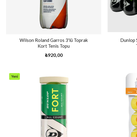
Wilson Roland Garros 3'lü Toprak
Dunlop S
Kort Tenis Topu
₺920,00
Yeni
Ürün