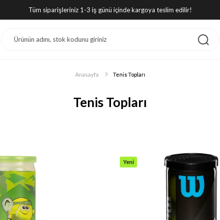
Tüm siparişleriniz 1-3 iş günü içinde kargoya teslim edilir!
Anasayfa
Tenis Topları
Tenis Topları
Yeni
Ürün