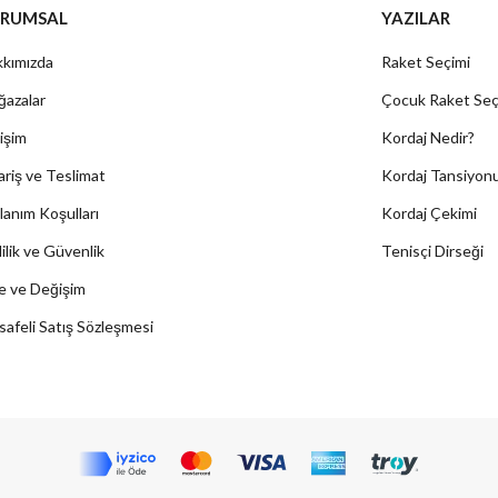
RUMSAL
YAZILAR
kımızda
Raket Seçimi
azalar
Çocuk Raket Seç
tişim
Kordaj Nedir?
ariş ve Teslimat
Kordaj Tansiyon
lanım Koşulları
Kordaj Çekimi
lilik ve Güvenlik
Tenisçi Dirseği
e ve Değişim
afeli Satış Sözleşmesi