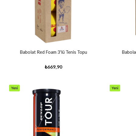
Babolat Red Foam 3'lü Tenis Topu
Babolat
₺669,90
Yeni
Yeni
Ürün
Ürün