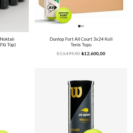
Noktalı
Dunlop Fort All Court 3x24 Koli
3'lü Tüp)
Tenis Topu
₺13.499,90
₺12.600,00