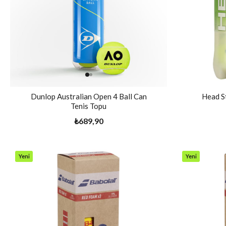
Dunlop Australian Open 4 Ball Can
Head St
Tenis Topu
₺689,90
Yeni
Yeni
Ürün
Ürün