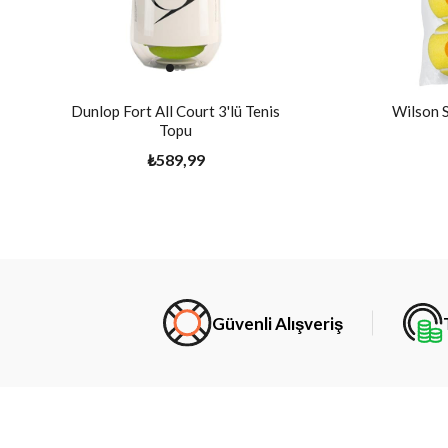
Dunlop Fort All Court 3'lü Tenis
Wilson S
Topu
₺589,99
Güvenli Alışveriş