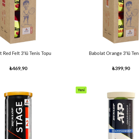
 Red Felt 3'lü Tenis Topu
Babolat Orange 3'lü Ten
₺469,90
₺399,90
Yeni
Ürün