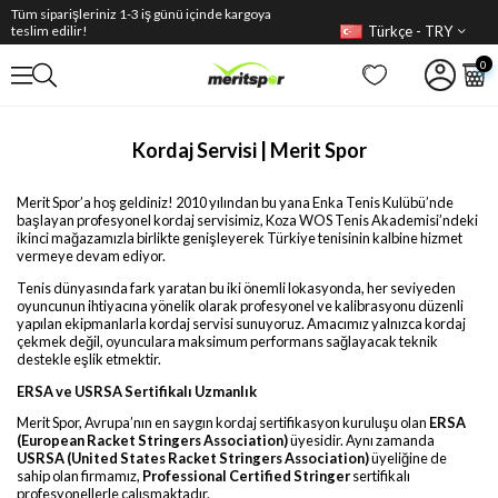
Tüm siparişleriniz 1-3 iş günü içinde kargoya
Türkçe - TRY
teslim edilir!
0
Kordaj Servisi | Merit Spor
Merit Spor’a hoş geldiniz! 2010 yılından bu yana Enka Tenis Kulübü’nde
başlayan profesyonel kordaj servisimiz, Koza WOS Tenis Akademisi’ndeki
ikinci mağazamızla birlikte genişleyerek Türkiye tenisinin kalbine hizmet
vermeye devam ediyor.
Tenis dünyasında fark yaratan bu iki önemli lokasyonda, her seviyeden
oyuncunun ihtiyacına yönelik olarak profesyonel ve kalibrasyonu düzenli
yapılan ekipmanlarla kordaj servisi sunuyoruz. Amacımız yalnızca kordaj
çekmek değil, oyunculara maksimum performans sağlayacak teknik
destekle eşlik etmektir.
ERSA ve USRSA Sertifikalı Uzmanlık
Merit Spor, Avrupa’nın en saygın kordaj sertifikasyon kuruluşu olan
ERSA
(European Racket Stringers Association)
üyesidir. Aynı zamanda
USRSA (United States Racket Stringers Association)
üyeliğine de
sahip olan firmamız,
Professional
Certified Stringer
sertifikalı
profesyonellerle çalışmaktadır.