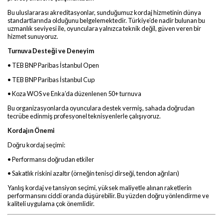
Bu uluslararası akreditasyonlar, sunduğumuz kordaj hizmetinin dünya
standartlarında olduğunu belgelemektedir. Türkiye’de nadir bulunan bu
uzmanlık seviyesi ile, oyunculara yalnızca teknik değil, güven veren bir
hizmet sunuyoruz.
Turnuva Desteği ve Deneyim
• TEB BNP Paribas İstanbul Open
• TEB BNP Paribas İstanbul Cup
• Koza WOS ve Enka’da düzenlenen 50+ turnuva
Bu organizasyonlarda oyunculara destek vermiş, sahada doğrudan
tecrübe edinmiş profesyonel teknisyenlerle çalışıyoruz.
Kordajın Önemi
Doğru kordaj seçimi:
• Performansı doğrudan etkiler
• Sakatlık riskini azaltır (örneğin tenisçi dirseği, tendon ağrıları)
Yanlış kordaj ve tansiyon seçimi, yüksek maliyetle alınan raketlerin
performansını ciddi oranda düşürebilir. Bu yüzden doğru yönlendirme ve
kaliteli uygulama çok önemlidir.