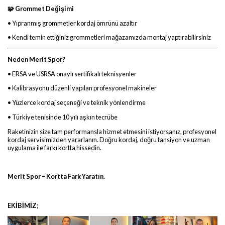
🧩 Grommet Değişimi
• Yıpranmış grommetler kordaj ömrünü azaltır
• Kendi temin ettiğiniz grommetleri mağazamızda montaj yaptırabilirsiniz
Neden Merit Spor?
• ERSA ve USRSA onaylı sertifikalı teknisyenler
• Kalibrasyonu düzenli yapılan profesyonel makineler
• Yüzlerce kordaj seçeneği ve teknik yönlendirme
• Türkiye tenisinde 10 yılı aşkın tecrübe
Raketinizin size tam performansla hizmet etmesini istiyorsanız, profesyonel
kordaj servisimizden yararlanın. Doğru kordaj, doğru tansiyon ve uzman
uygulama ile farkı kortta hissedin.
Merit Spor – Kortta Fark Yaratın.
EKİBİMİZ;