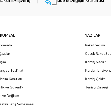
Taksitli Alışveriş
İade & Değişim Garantisi
RUMSAL
YAZILAR
kımızda
Raket Seçimi
azalar
Çocuk Raket Seç
tişim
Kordaj Nedir?
ariş ve Teslimat
Kordaj Tansiyon
lanım Koşulları
Kordaj Çekimi
lilik ve Güvenlik
Tenisçi Dirseği
e ve Değişim
afeli Satış Sözleşmesi