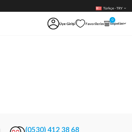
Türkçe - TRY
0
Sepetim
Üye Girişi
Favorilerim
(0530) 412 38 68