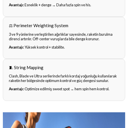
Avantajı:
Esneklik + denge → Daha fazla spin ve his.
⚖️ Perimeter Weighting System
3 ve 9 yönlerine yerleştirilen ağırlıklar sayesinde, raketin burulma
direnci artırılır. Off-center vuruşlarda bile denge korunur.
Avantajı:
Yüksek kontrol + stabilite.
🧵 String Mapping
Clash, Blade ve Ultra serilerinde farklı kordaj yoğunluğu kullanılarak
raketin her bölgesinde optimum kontrol ve güç dengesi sunulur.
Avantajı:
Optimize edilmiş sweet spot → hem spin hem kontrol.