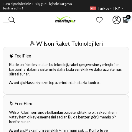
Tüm siparişleriniz 1-3 iş günü içinde kargoya
Türkçe - TRY
teslim edilir!
0
🎾 Wilson Raket Teknolojileri
🧠 FeelFlex
Blade serisinde yer alan bu teknoloji, raket çerçevesine yerleştirilen
karbon haritalama sistemi ile daha fazla esneklik ve daha uzun temas
süresi sunar.
Avantajı:
Hassasiyet ve top üzerinde daha fazla kontrol.
🌀 FreeFlex
Wilson Clash serisinde kullanılan bu patentli teknoloji, raketin hem
yatay hem dikey esnemesini sağlar. Bu da benzeri görülmemiş bir
konfor sunar.
Avantajı:
Maksimum esneklik + minimum şok → Konforlu ve