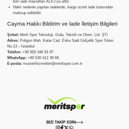
tüm iade masrafları ALICI’ya aittir.
Haklı nedenle yapılan iadelerde, kargo ücreti iade tutarından
mahsup edilebilir.
Cayma Hakkı Bildirim ve İade İletişim Bilgileri
Şirket:
Merit Spor Teknoloji, Gıda, Tekstil ve Otom. Ltd. ŞTi
Adres:
Poligon Mah. Katar Cad. Enka Sadi Gülçelik Spor Sitesi
No:13 – İstanbul
Telefon:
+90 850 346 91 87
WhatsApp:
+90 530 412 38 68
E-posta:
musterihizmetleri@meritspor.com.tr
BİZİ TAKİP EDİN