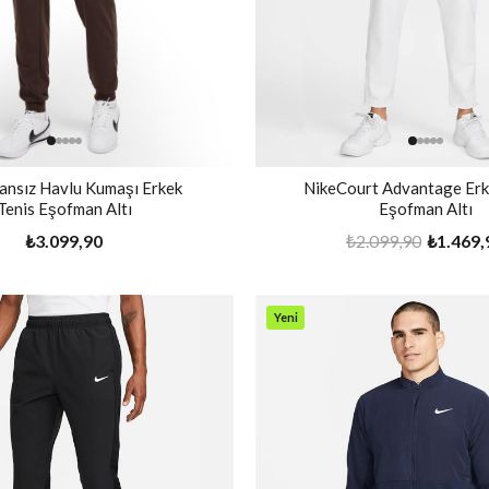
ansız Havlu Kumaşı Erkek
NikeCourt Advantage Erk
Tenis Eşofman Altı
Eşofman Altı
₺3.099,90
₺2.099,90
₺1.469,
Yeni
Ürün