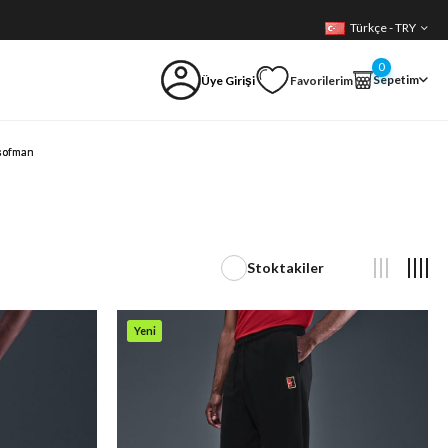
Türkçe - TRY
0
Sepetim
Üye Girişi
Favorilerim
şofman
Stoktakiler
Yeni
Ürün