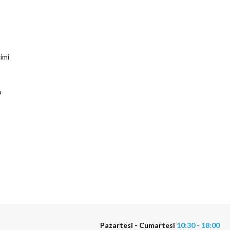
imi
u
Pazartesi - Cumartesi
10:30 - 18:00