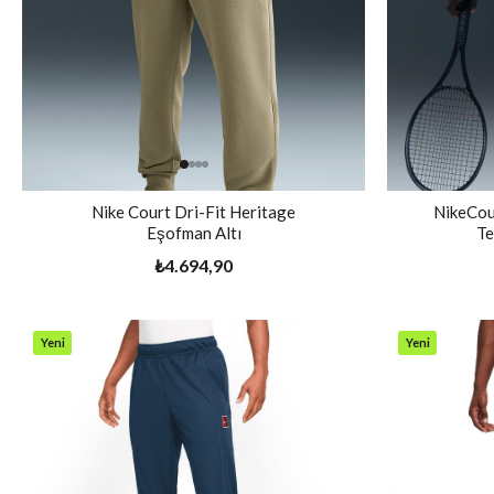
Nike Court Dri-Fit Heritage
NikeCou
Eşofman Altı
Te
₺4.694,90
Yeni
Yeni
Ürün
Ürün