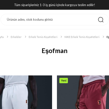
Tüm siparişleriniz 1-3 iş günü içinde kargoya teslim edilir!
yfa
Erkekler
Erkek Tenis Kıyafetleri
NIKE Erkek Tenis Kıyafetleri
E
Eşofman
Yeni
Ürün