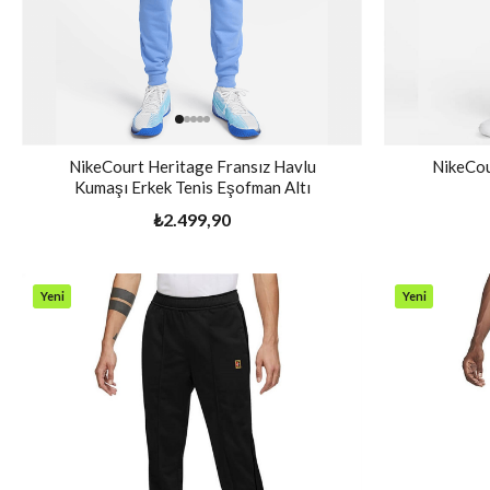
NikeCourt Heritage Fransız Havlu
NikeCou
Kumaşı Erkek Tenis Eşofman Altı
₺2.499,90
Yeni
Yeni
Ürün
Ürün