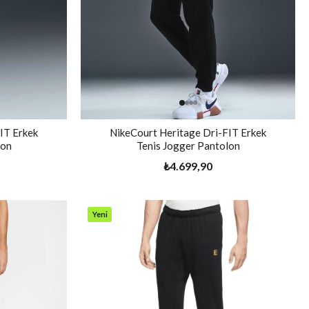
IT Erkek
NikeCourt Heritage Dri-FIT Erkek
lon
Tenis Jogger Pantolon
₺4.699,90
Yeni
Ürün