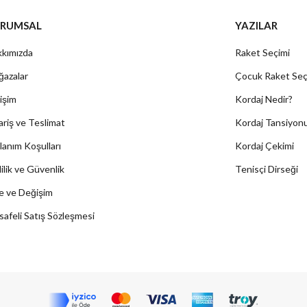
RUMSAL
YAZILAR
kımızda
Raket Seçimi
azalar
Çocuk Raket Seç
tişim
Kordaj Nedir?
ariş ve Teslimat
Kordaj Tansiyon
lanım Koşulları
Kordaj Çekimi
lilik ve Güvenlik
Tenisçi Dirseği
e ve Değişim
afeli Satış Sözleşmesi