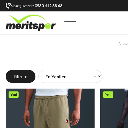
0530 412 38 68
Sipariş Destek :
Anasa
Filtre +
Yeni
Yeni
Ürün
Ürün