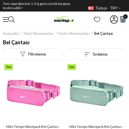
Tüm siparişleriniz 1-3 iş günü içinde kargoya
Türkçe - TRY
teslim edilir!
0
Anasayfa
Tenis Aksesuarları
Giyim Aksesuarları
Bel Çantası
Bel Çantası
Filtreleme
Sıralama
Yeni
Yeni
Ürün
Ürün
Nike Tempo Waistpack Bel Çantası -
Nike Tempo Waistpack Bel Çantası -