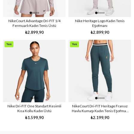
NikeCourt Advantage Dri-FIT 1/4
Nike Heritage Logo Kadın Tenis
Fermuarlı Kadın Tenis Üstü
Eşofmanı
₺2.899,90
₺2.899,90
Yeni
Yeni
Ürün
Ürün
Nike Dri-FIT One Standart Kesimli
NikeCourt Dri-FIT Heritage Fransız
Kısa Kollu Kadın Üstü
Havlu Kumaşı Kadın Tenis Eşofman
Altı
₺1.599,90
₺2.199,90