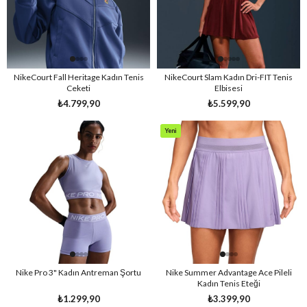
NikeCourt Fall Heritage Kadın Tenis
NikeCourt Slam Kadın Dri-FIT Tenis
Ceketi
Elbisesi
₺4.799,90
₺5.599,90
Yeni
Ürün
Nike Pro 3" Kadın Antreman Şortu
Nike Summer Advantage Ace Pileli
Kadın Tenis Eteği
₺1.299,90
₺3.399,90