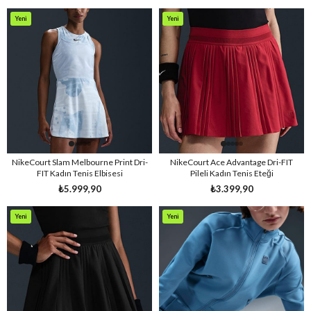
Yeni
Yeni
Ürün
Ürün
NikeCourt Slam Melbourne Print Dri-
NikeCourt Ace Advantage Dri-FIT
FIT Kadın Tenis Elbisesi
Pileli Kadın Tenis Eteği
₺5.999,90
₺3.399,90
Yeni
Yeni
Ürün
Ürün