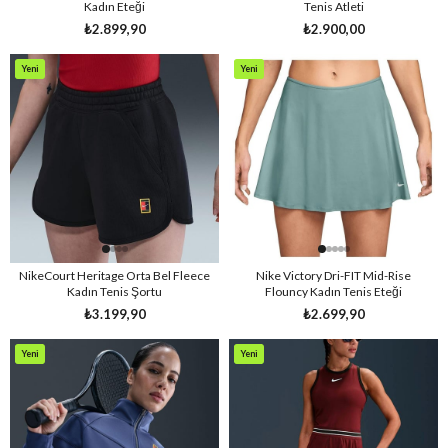
Kadın Eteği
Tenis Atleti
₺2.899,90
₺2.900,00
Yeni
Yeni
Ürün
Ürün
NikeCourt Heritage Orta Bel Fleece
Nike Victory Dri-FIT Mid-Rise
Kadın Tenis Şortu
Flouncy Kadın Tenis Eteği
₺3.199,90
₺2.699,90
Yeni
Yeni
Ürün
Ürün