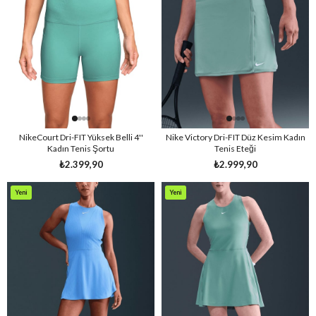
Ürün
Ürün
NikeCourt Dri-FIT Yüksek Belli 4''
Nike Victory Dri-FIT Düz Kesim Kadın
Kadın Tenis Şortu
Tenis Eteği
₺2.399,90
₺2.999,90
Yeni
Yeni
Ürün
Ürün