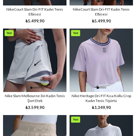
NikeCourt Slam Dri-FIT Kadın Tenis
NikeCourt Slam Dri-FIT Kadın Tenis
Elbisesi
Elbisesi
₺5.499,90
₺5.499,90
Yeni
Yeni
Ürün
Ürün
Nike Slam Melbourne 3in Kadın Tenis
Nike Heritage Dri-FIT Kısa Kollu Crop
Şort Etek
Kadın Tenis Tişörtü
₺3.599,90
₺1.349,90
Yeni
Ürün