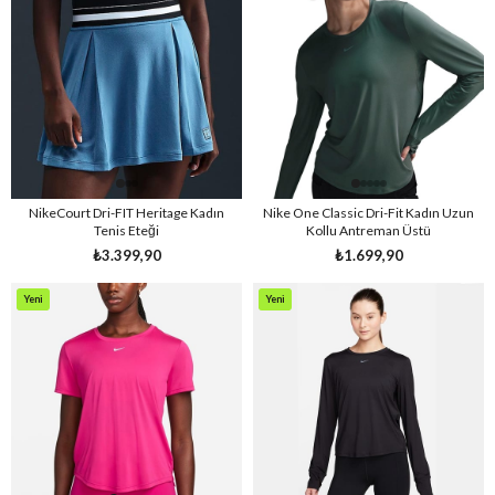
Ürün
Ürün
NikeCourt Dri-FIT Heritage Kadın
Nike One Classic Dri-Fit Kadın Uzun
Tenis Eteği
Kollu Antreman Üstü
₺3.399,90
₺1.699,90
Yeni
Yeni
Ürün
Ürün