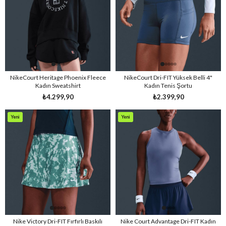
NikeCourt Heritage Phoenix Fleece
NikeCourt Dri-FIT Yüksek Belli 4"
Kadın Sweatshirt
Kadın Tenis Şortu
₺4.299,90
₺2.399,90
Yeni
Yeni
Ürün
Ürün
Nike Victory Dri-FIT Fırfırlı Baskılı
Nike Court Advantage Dri-FIT Kadın