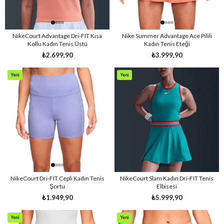
NikeCourt Advantage Dri-FIT Kısa
Nike Summer Advantage Ace Pilili
Kollu Kadın Tenis Üstü
Kadın Tenis Eteği
₺2.699,90
₺3.999,90
Yeni
Yeni
Ürün
Ürün
NikeCourt Dri-FIT Cepli Kadın Tenis
NikeCourt Slam Kadın Dri-FIT Tenis
Şortu
Elbisesi
₺1.949,90
₺5.999,90
Yeni
Yeni