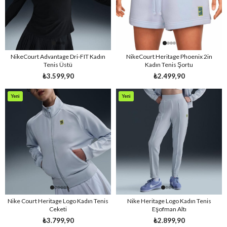
NikeCourt Advantage Dri-FIT Kadın
NikeCourt Heritage Phoenix 2in
Tenis Üstü
Kadın Tenis Şortu
₺3.599,90
₺2.499,90
Yeni
Yeni
Ürün
Ürün
Nike Court Heritage Logo Kadın Tenis
Nike Heritage Logo Kadın Tenis
Ceketi
Eşofman Altı
₺3.799,90
₺2.899,90