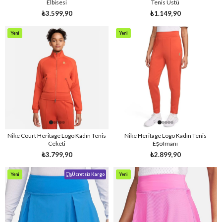
Elbisesi
Tenis Üstü
₺3.599,90
₺1.149,90
Yeni
Yeni
Ürün
Ürün
Nike Court Heritage Logo Kadın Tenis
Nike Heritage Logo Kadın Tenis
Ceketi
Eşofmanı
₺3.799,90
₺2.899,90
Yeni
Ücretsiz Kargo
Yeni
Ürün
Ürün