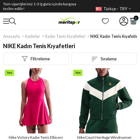
Tüm siparişleriniz 1-3 iş günü içinde kargoya
Türkçe - TRY
teslim edilir!
0
Anasayfa
Kadınlar
Kadın Tenis Kıyafetleri
NIKE Kadın Tenis Kıyafetler
NIKE Kadın Tenis Kıyafetleri
Filtreleme
Sıralama
Yeni
Yeni
Ürün
Ürün
Nike Victory Kadın Tenis Elbisesi
NikeCourt Heritage Windrunner