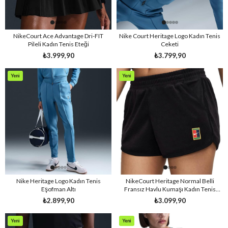
NikeCourt Ace Advantage Dri-FIT
Nike Court Heritage Logo Kadın Tenis
Pileli Kadın Tenis Eteği
Ceketi
₺3.999,90
₺3.799,90
Yeni
Yeni
Ürün
Ürün
Nike Heritage Logo Kadın Tenis
NikeCourt Heritage Normal Belli
Eşofman Altı
Fransız Havlu Kumaşı Kadın Tenis
Şortu
₺2.899,90
₺3.099,90
Yeni
Yeni