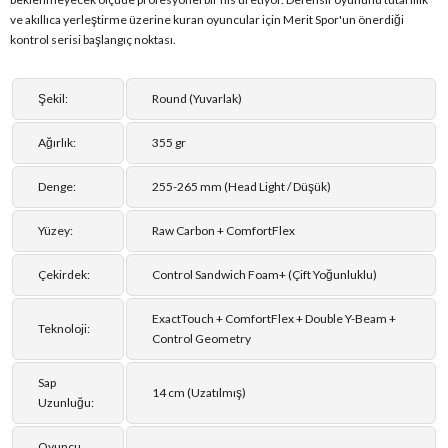
ve akıllıca yerleştirme üzerine kuran oyuncular için Merit Spor'un önerdiği
kontrol serisi başlangıç noktası.
Şekil:
Round (Yuvarlak)
Ağırlık:
355 gr
Denge:
255-265 mm (Head Light / Düşük)
Yüzey:
Raw Carbon + ComfortFlex
Çekirdek:
Control Sandwich Foam+ (Çift Yoğunluklu)
ExactTouch + ComfortFlex + Double Y-Beam +
Teknoloji:
Control Geometry
Sap
14 cm (Uzatılmış)
Uzunluğu:
Oyuncu