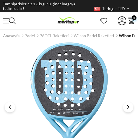
Tüm siparişleriniz 1-3 iş günü içinde kargoya
Türkçe - TRY
teslim edilir!
0
Anasayfa
Padel
PADEL Raketleri
Wilson Padel Raketleri
Wilson End