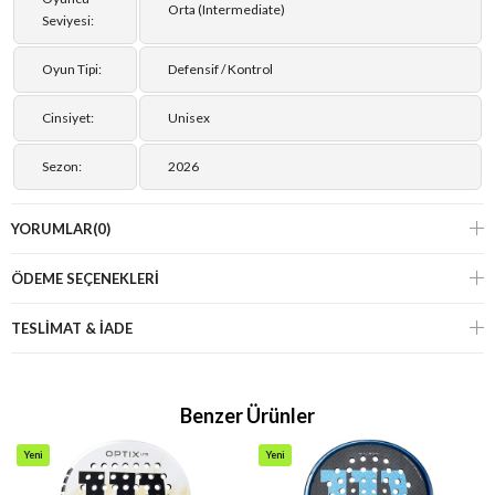
Orta (Intermediate)
Seviyesi:
Oyun Tipi:
Defensif / Kontrol
Cinsiyet:
Unisex
Sezon:
2026
YORUMLAR
(0)
ÖDEME SEÇENEKLERI
TESLİMAT & İADE
Benzer Ürünler
Yeni
Yeni
Ürün
Ürün