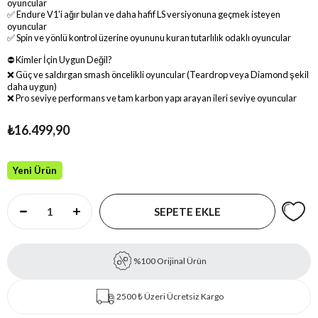
oyuncular
✅ Endure V1'i ağır bulan ve daha hafif LS versiyonuna geçmek isteyen
oyuncular
✅ Spin ve yönlü kontrol üzerine oyununu kuran tutarlılık odaklı oyuncular
⛔ Kimler İçin Uygun Değil?
❌ Güç ve saldırgan smash öncelikli oyuncular (Teardrop veya Diamond şekil
daha uygun)
❌ Pro seviye performans ve tam karbon yapı arayan ileri seviye oyuncular
₺16.499,90
Yeni Ürün
%100 Orijinal Ürün
2500 ₺ Üzeri Ücretsiz Kargo