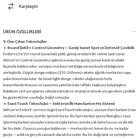
Karşılaştır
ÜRÜN ÖZELLIKLERI
✨ Öne Çıkan Teknolojiler
🔹
Round Şekil + Control Geometry — Geniş Sweet Spot ve Defensif Çeviklik
Endure LS V1'in round (yuvarlak) şekli, geniş ve tutarlı bir sweet spot sunar.
Wilson'ın Control Geometry optimizasyonu bu geniş yüzeyi kontrol odaklı
biçimde kalibre eder: vuruşun merkezi net bölge yerine kontrol bölgesine
yerleştirilir. Düşük denge noktası (255-265mm) raketin ağırlık merkezini sapa
yakın konumda tutar; bu head-light denge, raketin olağanüstü hızla
konumlandırılmasını ve savunma çalımlarında refleks tepkisini kolaylaştırır.
Rakibinin sert vuruşlarını sahada tutmak ve strateji üretmek için gereken çeviklik
bu geometrinin sunduğu doğal sonuçtur.
🔹
ExactTouch Teknolojisi — Sektörün İlk Ham Karbon His Sistemi
Wilson'ın EndurE serisine özgü ExactTouch teknolojisi, yüzeyin ham karbon (raw
carbon) dokusunu özel bir işlemle korur. Bu ham karbon yüzey fiberglass veya
işlenmiş karbon yüzeylere kıyasla topla temas anında çok daha hassas ve direkt
bir his iletir. Oyuncu vuruşun kalitesini — merkezde mi, kenarda mı, ne kadar
güçte — anlık ve gerçek zamanlı olarak hisseder. Bu his doğruluk ve yerleştirme