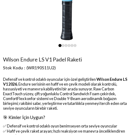
Wilson Endure LS V1 Padel Raketi
Stok Kodu
(WR190511U2)
Defensif ve kontrol odaklı oyuncular için özel geliştirilen
Wilson Endure LS
V1 2026
, Endure serisinin en hafif ve en çevik modeli olarak kontrolü,
hassasiyeti ve manevra kabiliyetini bir arada sunuyor. Raw Carbon
ExactTouch yüzey, çift yoğunluklu Control Sandwich Foam çekirdek,
ComfortFlex konfor sistemi ve Double Y-Beam aerodinamik boğazın
birleşimi; rakibini sabır, yerleştirme ve tutarlılıkla yenmeyi tercih eden orta
seviye oyuncuların birebir raketi.
🎯 Kimler İçin Uygun?
✅ Defensif ve kontrol odaklı oyun benimseyen orta seviye oyuncular
✅ Hafif ve çevik raket arayan; hızlı reaksiyon ve manevra önceliklendiren