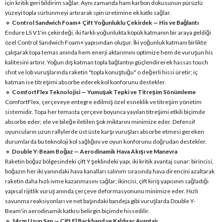
için kritik geri bildirim sağlar. Aynı zamanda ham karbon dokusunun pürüzlü
yüzeyi topla sürtünmeyi artırarak spin üretimine ek katkı sağlar.
🔹
Control Sandwich Foam+ Çift Yoğunluklu Çekirdek — His ve Bağlantı
Endure LS V1'in çekirdeği, iki farklı yoğunlukta köpük katmanın bir araya geldiği
özel Control Sandwich Foam+ yapısından oluşur. İki yoğunluk katmanı birlikte
çalışarak topa temas anında hem enerji aktarımını optimize hem de vuruşun his
kalitesini artırır. Yoğun dış katman topla bağlantıyı güçlendirerek hassas touch
shot ve lob vuruşlarında raketin "topla konuştuğu" o değerli hissi üretir; iç
katman ise titreşimi absorbe ederek kol konforunu destekler.
🔹
ComfortFlex Teknolojisi — Yumuşak Tepki ve Titreşim Sönümleme
ComfortFlex, çerçeveye entegre edilmiş özel esneklik ve titreşim yönetim
sistemidir. Topa her temasta çerçeve boyunca yayılan titreşimi etkili biçimde
absorbe eder; ele ve bileğe iletilen şok miktarını minimize eder. Defensif
oyuncuların uzun rallylerde üst üste karşı vuruşları absorbe etmesi gereken
durumlarda bu teknoloji kol sağlığını ve oyun konforunu doğrudan destekler.
🔹
Double Y-Beam Boğaz — Aerodinamik Hava Akışı ve Manevra
Raketin boğaz bölgesindeki çift Y şeklindeki yapı, iki kritik avantaj sunar: birincisi,
boğazın her iki yanındaki hava kanalları salınım sırasında hava direncini azaltarak
raketin daha hızlı ivme kazanmasını sağlar; ikincisi, çift kiriş yapısının sağladığı
yapısal rijitlik vuruş anında çerçeve deformasyonunu minimize eder. Hızlı
savunma reaksiyonları ve net başındaki bandeja gibi vuruşlarda Double Y-
Beam'in aerodinamik katkısı belirgin biçimde hissedilir.
🔹
14cm Uzun Sap — Çift El Backhand ve Kaldıraç Avantajı