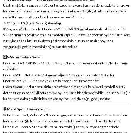
Uzatılmış 14cm sap uzunluğu çift el backhand vuruşlarında daha fazla kaldıraç ve
hareket alanı sunar. Savunma pozisyonlarında geniş açılı çalımlarda ve stratejik
yerleştirme vuruşlarında el konumu esnekliği artar.
🔹
355gr — LS (Light Series) Avantajı
355 gram ağırlık, standart Endure V1'in (360-370gr) altında kalarak Endure LS
V1'i serinin en çevik ve en hızlı modeli yapar. Bu hafiflik defensif oyuncuların sert
vuruşlara daha hızlı reaksiyon göstermesini ve uzun seanslar boyunca
yorgunluğu geciktirmesini doğrudan destekler.
🆚 Wilson Endure Serisi
Endure LS V1
(WR190511U2) → 355gr / En hafif / Defensif-kontrol / Maksimum
çeviklik ✅
Endure V1
→ 360-370gr / Standart ağırlık / Kontrol + Stabilite / Orta-İleri
Endure Pro V1
→ Pro seviye / Tam karbon / İleri-Pro defensif
LS versiyonu, Endure serisinin en hafif ve en manevra kabiliyetli modeli olarak
defensif oyun öncelikli orta seviye oyuncuların birebir seçimidir. Endure V1'i ağır
bulan veya daha çevik bir his arayan oyuncular için doğal geçiş noktası.
🧠 Merit Spor Uzman Yorumu
💬 Endure LS V1, Wilson'ın "kontrolü güçten üstün tutan" Endure felsefesini en
hafif ve en erişilebilir formatta sunan model. ExactTouch'ın ham karbon his
kalitesi ve Control Sandwich Foam+'ın top bağlantısı, bu fiyat segmentinde
beklenmeyecek ölçüde profesyonel bir his üretiyor. Defensif oyununu tutarlılık