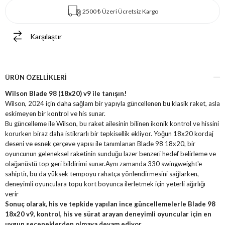
2500 ₺ Üzeri Ücretsiz Kargo
Karşılaştır
ÜRÜN ÖZELLIKLERI
Wilson Blade 98 (18x20) v9 ile tanışın!
Wilson, 2024 için daha sağlam bir yapıyla güncellenen bu klasik raket, asla
eskimeyen bir kontrol ve his sunar.
Bu güncelleme ile Wilson, bu raket ailesinin bilinen ikonik kontrol ve hissini
korurken biraz daha istikrarlı bir tepkisellik ekliyor. Yoğun 18x20 kordaj
deseni ve esnek çerçeve yapısı ile tanımlanan Blade 98 18x20, bir
oyuncunun geleneksel raketinin sunduğu lazer benzeri hedef belirleme ve
olağanüstü top geri bildirimi sunar.Aynı zamanda 330 swingweight'e
sahiptir, bu da yüksek tempoyu rahatça yönlendirmesini sağlarken,
deneyimli oyunculara topu kort boyunca ilerletmek için yeterli ağırlığı
verir
Sonuç olarak, his ve tepkide yapılan ince güncellemelerle Blade 98
18x20 v9, kontrol, his ve sürat arayan deneyimli oyuncular için en
uygun seçeneklerden olmaya devam ediyor.