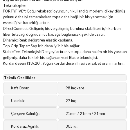
Teknolojiler
FORTYFIVE°:
Çoğu rekabetçi oyuncunun kullandığı modern, dikey dönüş
yolunu daha iyi tamamlarken topa daha bağlı bir his yaratmak için
esnekliği ve kararlılığı artırır.
DirectConnect:
Gelişmiş his ve gelişmiş burulma stabilitesi için karbon
fiber tutacağı doğrudan uç kapağa bağlanacak şekilde uzatır.
Dinamik:
Renk değiştiren elastik kaplama.
Top Grip Taper:
Sap için daha iyi bir his sağlar.
StableFeel Teknolojisi:
Dengeyi artıran ve topa daha hakim bir his yaratan
gelişmiş, daha tok bir his sağlayan yeni Blade teknolojisi.
Kordaj deseni (18x20): Yoğun kordaj deseni hissi ve isabet oranını artırır.
Teknik Özellikler
Kafa Boyu:
98 inç kare
Uzunluk:
27 inç
Çerçeve Kalınlığı:
21mm / 21mm / 21mm
Kordajsız Ağırlık:
305 gr.