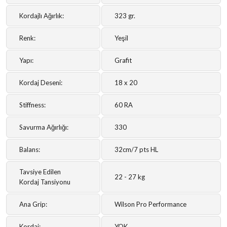
Kordajlı Ağırlık:
323 gr.
Renk:
Yeşil
Yapı:
Grafit
Kordaj Deseni:
18 x 20
Stiffness:
60 RA
Savurma Ağırlığı:
330
Balans:
32cm/7 pts HL
Tavsiye Edilen
22 - 27 kg
Kordaj Tansiyonu
Ana Grip:
Wilson Pro Performance
Kordaj:
YOK