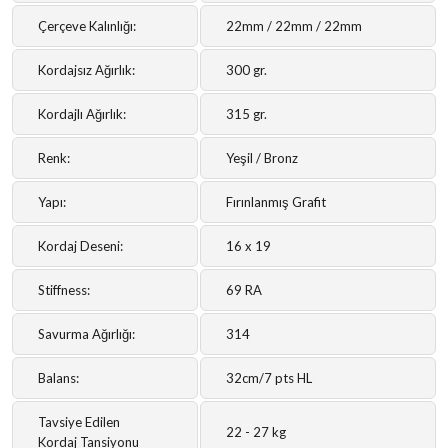
Çerçeve Kalınlığı:
22mm / 22mm / 22mm
Kordajsız Ağırlık:
300 gr.
Kordajlı Ağırlık:
315 gr.
Renk:
Yeşil / Bronz
Yapı:
Fırınlanmış Grafit
Kordaj Deseni:
16 x 19
Stiffness:
69 RA
Savurma Ağırlığı:
314
Balans:
32cm/7 pts HL
Tavsiye Edilen
22 - 27 kg
Kordaj Tansiyonu