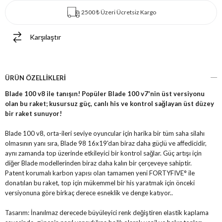
2500 ₺ Üzeri Ücretsiz Kargo
Karşılaştır
ÜRÜN ÖZELLIKLERI
Blade 100 v8 ile tanışın! Popüler Blade 100 v7'nin üst versiyonu
olan bu raket; kusursuz güç, canlı his ve kontrol sağlayan üst düzey
bir raket sunuyor!
Blade 100 v8, orta-ileri seviye oyuncular için harika bir tüm saha silahı
olmasının yanı sıra, Blade 98 16x19'dan biraz daha güçlü ve affedicidir,
aynı zamanda top üzerinde etkileyici bir kontrol sağlar. Güç artışı için
diğer Blade modellerinden biraz daha kalın bir çerçeveye sahiptir.
Patent korumalı karbon yapısı olan tamamen yeni FORTYFIVE° ile
donatılan bu raket, top için mükemmel bir his yaratmak için önceki
versiyonuna göre birkaç derece esneklik ve denge katıyor..
Tasarım: İnanılmaz derecede büyüleyici renk değiştiren elastik kaplama