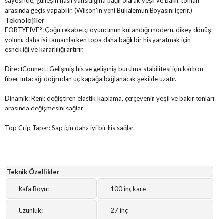
sayesinde, güneşin nasıl yansıdığına bağlı olarak yeşil ve bakır tonları
arasında geçiş yapabilir. (Wilson'ın yeni Bukalemun Boyasını içerir.)
Teknolojiler
FORTYFIVE°:
Çoğu rekabetçi oyuncunun kullandığı modern, dikey dönüş
yolunu daha iyi tamamlarken topa daha bağlı bir his yaratmak için
esnekliği ve kararlılığı artırır.
DirectConnect:
Gelişmiş his ve gelişmiş burulma stabilitesi için karbon
fiber tutacağı doğrudan uç kapağa bağlanacak şekilde uzatır.
Dinamik:
Renk değiştiren elastik kaplama, çerçevenin yeşil ve bakır tonları
arasında değişmesini sağlar.
Top Grip Taper:
Sap için daha iyi bir his sağlar.
Teknik Özellikler
Kafa Boyu:
100 inç kare
Uzunluk:
27 inç