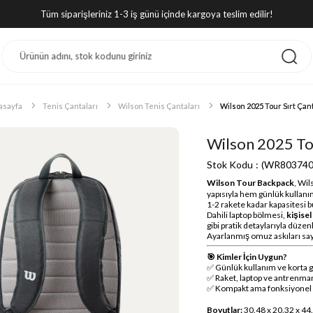
Tüm siparişleriniz 1-3 iş günü içinde kargoya teslim edilir!
asayfa
Tenis Çantaları
Wilson Tenis Çantaları
Wilson 2025 Tour Sırt Çan
Wilson 2025 Tou
Stok Kodu
(WR803740
Wilson Tour Backpack
, Wil
yapısıyla hem günlük kullanı
1-2 rakete kadar kapasitesi b
Dahili laptop bölmesi,
kişisel
gibi pratik detaylarıyla düzenl
Ayarlanmış omuz askıları sa
🎯 Kimler İçin Uygun?
✅ Günlük kullanım ve korta gi
✅ Raket, laptop ve antrenman
✅ Kompakt ama fonksiyonel bi
Boyutlar:
30.48 x 20.32 x 44