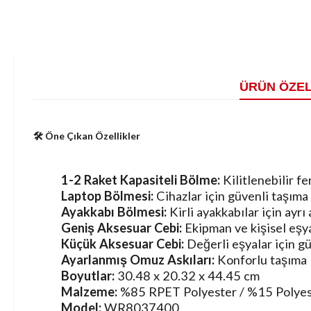
ÜRÜN ÖZEL
🛠️ Öne Çıkan Özellikler
1-2 Raket Kapasiteli Bölme:
Kilitlenebilir f
Laptop Bölmesi:
Cihazlar için güvenli taşıma 
Ayakkabı Bölmesi:
Kirli ayakkabılar için ayrı 
Geniş Aksesuar Cebi:
Ekipman ve kişisel eşya
Küçük Aksesuar Cebi:
Değerli eşyalar için gü
Ayarlanmış Omuz Askıları:
Konforlu taşıma
Boyutlar:
30.48 x 20.32 x 44.45 cm
Malzeme:
%85 RPET Polyester / %15 Polyes
Model:
WR8037400