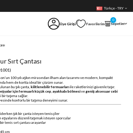
Türkçe - TRY
0
Sepetim
Üye Girişi
Favorilerim
tası
r Sırt Çantası
1001)
son’un 100 yılı aşkın mirasından ilham alan tasarımı ve modern, kompakt
mda hem de kortta ideal bir çözüm sunar.
ulunan bu şık çanta,
kilitlenebilir fermuarları
ile raketlerinizi güvenle taşır.
 eşyalar için fermuarlı küçük cep
,
ayakkabı bölmesi
ve
geniş aksesuar cebi
i bir taşıma sağlar.
yesinde konforlu bir taşıma deneyimi sunar.
derken şık bir çanta isteyen tenisçiler
 eşyalarını düzenli taşımak isteyen sporcular
r tenis sırt çantası arayanlar
.45 cm