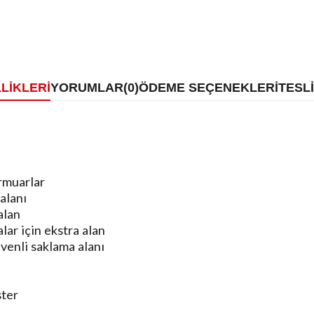
LIKLERI
YORUMLAR
(0)
ÖDEME SEÇENEKLERI
TESL
ermuarlar
alanı
alan
lar için ekstra alan
venli saklama alanı
ter