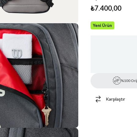
₺7.400,00
Yeni Ürün
%100 Orij
Karşılaştır