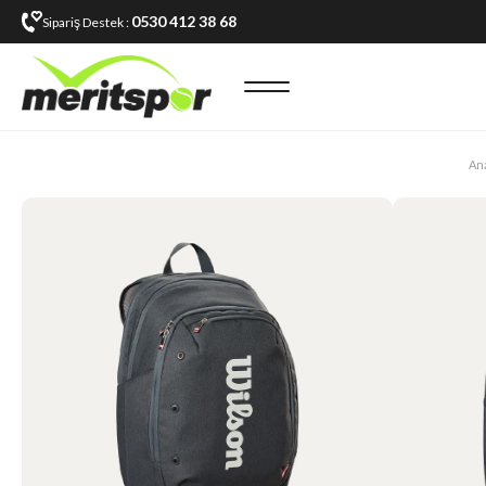
0530 412 38 68
Sipariş Destek :
An