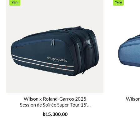
Yeni
Yeni
Ürün
Ürün
Wilson x Roland-Garros 2025
Wilson 
Session de Soirée Super Tour 15'li
Raket Çantası
₺15.300,00