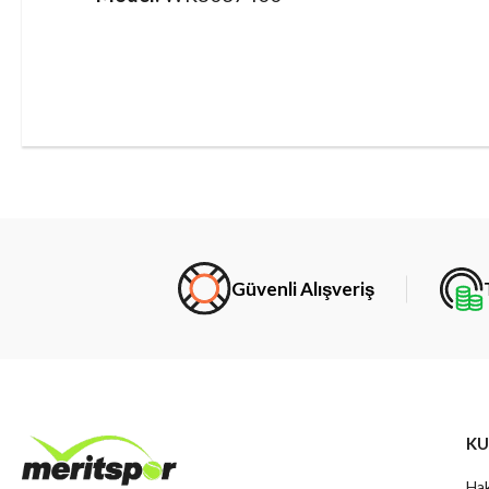
Güvenli Alışveriş
KU
Hak