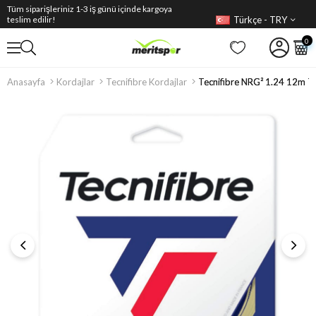
Tüm siparişleriniz 1-3 iş günü içinde kargoya
Türkçe - TRY
teslim edilir!
0
Anasayfa
Kordajlar
Tecnifibre Kordajlar
Tecnifibre NRG² 1.24 12m Te