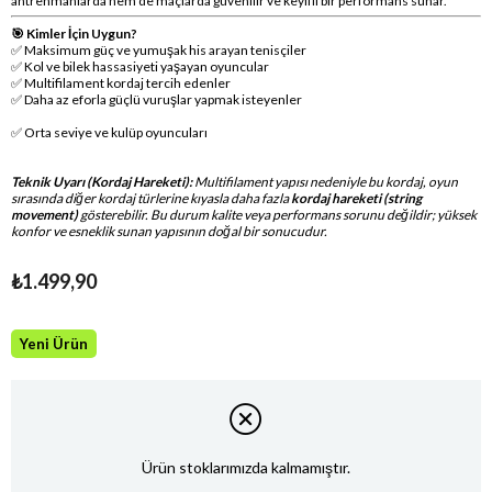
antrenmanlarda hem de maçlarda güvenilir ve keyifli bir performans sunar.
🎯 Kimler İçin Uygun?
✅ Maksimum güç ve yumuşak his arayan tenisçiler
✅ Kol ve bilek hassasiyeti yaşayan oyuncular
✅ Multifilament kordaj tercih edenler
✅ Daha az eforla güçlü vuruşlar yapmak isteyenler
✅ Orta seviye ve kulüp oyuncuları
Teknik Uyarı (Kordaj Hareketi):
Multifilament yapısı nedeniyle bu kordaj, oyun
sırasında diğer kordaj türlerine kıyasla daha fazla
kordaj hareketi (string
movement)
gösterebilir. Bu durum kalite veya performans sorunu değildir; yüksek
konfor ve esneklik sunan yapısının doğal bir sonucudur.
₺1.499,90
Yeni Ürün
Ürün stoklarımızda kalmamıştır.