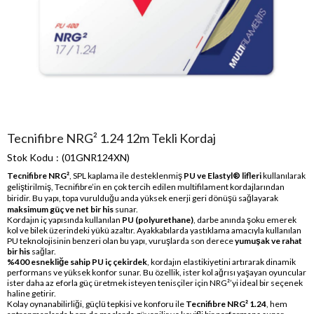
Tecnifibre NRG² 1.24 12m Tekli Kordaj
Stok Kodu
(01GNR124XN)
Tecnifibre NRG²
, SPL kaplama ile desteklenmiş
PU ve Elastyl® lifleri
kullanılarak
geliştirilmiş, Tecnifibre’in en çok tercih edilen multifilament kordajlarından
biridir. Bu yapı, topa vurulduğu anda yüksek enerji geri dönüşü sağlayarak
maksimum güç ve net bir his
sunar.
Kordajın iç yapısında kullanılan
PU (polyurethane)
, darbe anında şoku emerek
kol ve bilek üzerindeki yükü azaltır. Ayakkabılarda yastıklama amacıyla kullanılan
PU teknolojisinin benzeri olan bu yapı, vuruşlarda son derece
yumuşak ve rahat
bir his
sağlar.
%400 esnekliğe sahip PU iç çekirdek
, kordajın elastikiyetini artırarak dinamik
performans ve yüksek konfor sunar. Bu özellik, ister kol ağrısı yaşayan oyuncular
ister daha az eforla güç üretmek isteyen tenisçiler için NRG²’yi ideal bir seçenek
haline getirir.
Kolay oynanabilirliği, güçlü tepkisi ve konforu ile
Tecnifibre NRG² 1.24
, hem