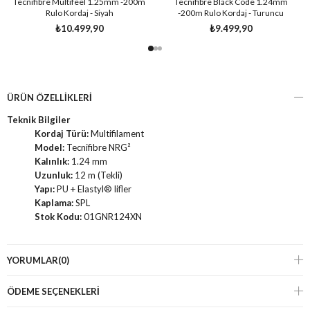
Tecnifibre Multifeel 1.25mm -200m
Tecnifibre Black Code 1.24mm
Rulo Kordaj - Siyah
-200m Rulo Kordaj - Turuncu
₺10.499,90
₺9.499,90
ÜRÜN ÖZELLIKLERI
Teknik Bilgiler
Kordaj Türü:
Multifilament
Model:
Tecnifibre NRG²
Kalınlık:
1.24 mm
Uzunluk:
12 m (Tekli)
Yapı:
PU + Elastyl® lifler
Kaplama:
SPL
Stok Kodu:
01GNR124XN
YORUMLAR
(0)
ÖDEME SEÇENEKLERI