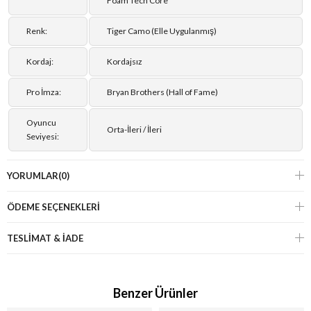
Foam Tech Core
Renk:
Tiger Camo (Elle Uygulanmış)
Kordaj:
Kordajsız
Pro İmza:
Bryan Brothers (Hall of Fame)
Oyuncu
Orta-İleri / İleri
Seviyesi:
YORUMLAR
(0)
ÖDEME SEÇENEKLERI
TESLİMAT & İADE
Benzer Ürünler