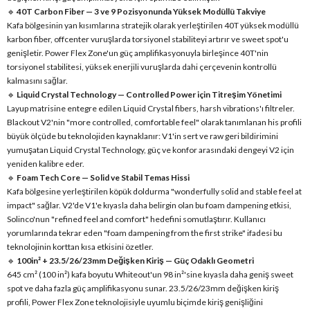
🔹
40T Carbon Fiber — 3 ve 9 Pozisyonunda Yüksek Modüllü Takviye
Kafa bölgesinin yan kısımlarına stratejik olarak yerleştirilen 40T yüksek modüllü
karbon fiber, offcenter vuruşlarda torsiyonel stabiliteyi artırır ve sweet spot'u
genişletir. Power Flex Zone'un güç amplifikasyonuyla birleşince 40T'nin
torsiyonel stabilitesi, yüksek enerjili vuruşlarda dahi çerçevenin kontrollü
kalmasını sağlar.
🔹
Liquid Crystal Technology — Controlled Power için Titreşim Yönetimi
Layup matrisine entegre edilen Liquid Crystal fibers, harsh vibrations'ı filtreler.
Blackout V2'nin "more controlled, comfortable feel" olarak tanımlanan his profili
büyük ölçüde bu teknolojiden kaynaklanır: V1'in sert ve raw geri bildirimini
yumuşatan Liquid Crystal Technology, güç ve konfor arasındaki dengeyi V2 için
yeniden kalibre eder.
🔹
Foam Tech Core — Solid ve Stabil Temas Hissi
Kafa bölgesine yerleştirilen köpük doldurma "wonderfully solid and stable feel at
impact" sağlar. V2'de V1'e kıyasla daha belirgin olan bu foam dampening etkisi,
Solinco'nun "refined feel and comfort" hedefini somutlaştırır. Kullanıcı
yorumlarında tekrar eden "foam dampening from the first strike" ifadesi bu
teknolojinin korttan kısa etkisini özetler.
🔹
100in² + 23.5/26/23mm Değişken Kiriş — Güç Odaklı Geometri
645 cm² (100 in²) kafa boyutu Whiteout'un 98 in²'sine kıyasla daha geniş sweet
spot ve daha fazla güç amplifikasyonu sunar. 23.5/26/23mm değişken kiriş
profili, Power Flex Zone teknolojisiyle uyumlu biçimde kiriş genişliğini