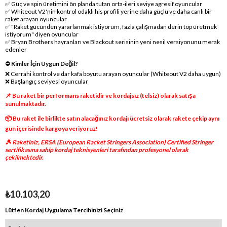
✅ Güç ve spin üretimini ön planda tutan orta-ileri seviye agresif oyuncular
✅ Whiteout V2'nin kontrol odaklı his profili yerine daha güçlü ve daha canlı bir
raket arayan oyuncular
✅ "Raket gücünden yararlanmak istiyorum, fazla çalışmadan derin top üretmek
istiyorum" diyen oyuncular
✅ Bryan Brothers hayranları ve Blackout serisinin yeni nesil versiyonunu merak
edenler
⛔ Kimler İçin Uygun Değil?
❌ Cerrahi kontrol ve dar kafa boyutu arayan oyuncular (Whiteout V2 daha uygun)
❌ Başlangıç seviyesi oyuncular
📌 Bu raket bir performans raketidir ve kordajsız (telsiz) olarak satışa
sunulmaktadır.
📦 Bu raket ile birlikte satın alacağınız kordajı ücretsiz olarak rakete çekip aynı
gün içerisinde kargoya veriyoruz!
🎾 Raketiniz, ERSA (European Racket Stringers Association) Certified Stringer
sertifikasına sahip kordaj teknisyenleri tarafından profesyonel olarak
çekilmektedir.
₺10.103,20
Lütfen Kordaj Uygulama Tercihinizi Seçiniz