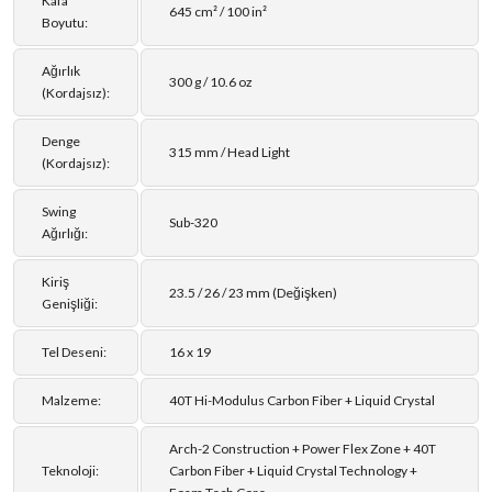
Kafa
645 cm² / 100 in²
Boyutu:
Ağırlık
300 g / 10.6 oz
(Kordajsız):
Denge
315 mm / Head Light
(Kordajsız):
Swing
Sub-320
Ağırlığı:
Kiriş
23.5 / 26 / 23 mm (Değişken)
Genişliği:
Tel Deseni:
16 x 19
Malzeme:
40T Hi-Modulus Carbon Fiber + Liquid Crystal
Arch-2 Construction + Power Flex Zone + 40T
Teknoloji:
Carbon Fiber + Liquid Crystal Technology +