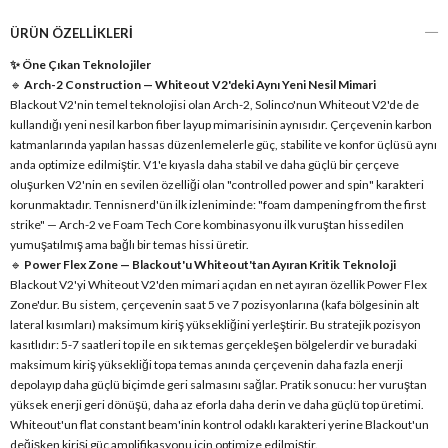
ÜRÜN ÖZELLIKLERI
✨ Öne Çıkan Teknolojiler
🔹
Arch-2 Construction — Whiteout V2'deki Aynı Yeni Nesil Mimari
Blackout V2'nin temel teknolojisi olan Arch-2, Solinco'nun Whiteout V2'de de
kullandığı yeni nesil karbon fiber layup mimarisinin aynısıdır. Çerçevenin karbon
katmanlarında yapılan hassas düzenlemelerle güç, stabilite ve konfor üçlüsü aynı
anda optimize edilmiştir. V1'e kıyasla daha stabil ve daha güçlü bir çerçeve
oluşurken V2'nin en sevilen özelliği olan "controlled power and spin" karakteri
korunmaktadır. Tennisnerd'ün ilk izleniminde: "foam dampening from the first
strike" — Arch-2 ve Foam Tech Core kombinasyonu ilk vuruştan hissedilen
yumuşatılmış ama bağlı bir temas hissi üretir.
🔹
Power Flex Zone — Blackout'u Whiteout'tan Ayıran Kritik Teknoloji
Blackout V2'yi Whiteout V2'den mimari açıdan en net ayıran özellik Power Flex
Zone'dur. Bu sistem, çerçevenin saat 5 ve 7 pozisyonlarına (kafa bölgesinin alt
lateral kısımları) maksimum kiriş yüksekliğini yerleştirir. Bu stratejik pozisyon
kasıtlıdır: 5-7 saatleri top ile en sık temas gerçekleşen bölgelerdir ve buradaki
maksimum kiriş yüksekliği topa temas anında çerçevenin daha fazla enerji
depolayıp daha güçlü biçimde geri salmasını sağlar. Pratik sonucu: her vuruştan
yüksek enerji geri dönüşü, daha az eforla daha derin ve daha güçlü top üretimi.
Whiteout'un flat constant beam'inin kontrol odaklı karakteri yerine Blackout'un
değişken kirişi güç amplifikasyonu için optimize edilmiştir.