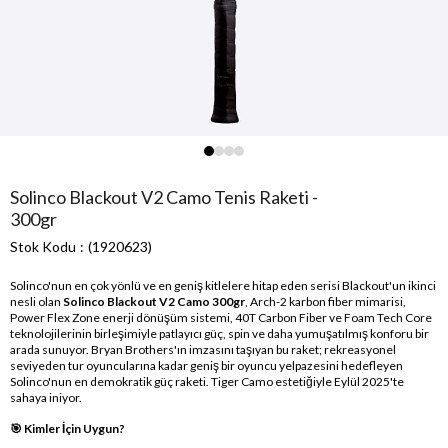
Solinco Blackout V2 Camo Tenis Raketi -
300gr
Stok Kodu
(1920623)
Solinco'nun en çok yönlü ve en geniş kitlelere hitap eden serisi Blackout'un ikinci
nesli olan
Solinco Blackout V2 Camo 300gr
, Arch-2 karbon fiber mimarisi,
Power Flex Zone enerji dönüşüm sistemi, 40T Carbon Fiber ve Foam Tech Core
teknolojilerinin birleşimiyle patlayıcı güç, spin ve daha yumuşatılmış konforu bir
arada sunuyor. Bryan Brothers'ın imzasını taşıyan bu raket; rekreasyonel
seviyeden tur oyuncularına kadar geniş bir oyuncu yelpazesini hedefleyen
Solinco'nun en demokratik güç raketi. Tiger Camo estetiğiyle Eylül 2025'te
sahaya iniyor.
🎯 Kimler İçin Uygun?