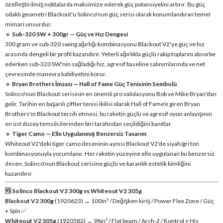
özelleştirilmiş noktalarda maksimize ederek güç potansiyelini artırır. Bu güç
odaklı geometri Blackout'u Solinco'nun güç serisi olarak konumlandıran temel
mimari unsurdur.
🔹
Sub-320 SW + 300gr — Güç ve Hız Dengesi
300 gram ve sub-320 swing ağırlığı kombinasyonu Blackout V2'ye güç ve hız
arasında dengeli bir profil kazandırır. Yeterli ağırlıkla güçlü rakip toplarını absorbe
ederken sub-320 SW'nin sağladığı hız, agresif baseline salınımlarında ve net
çevresinde manevra kabiliyetini korur.
🔹
Bryan Brothers İmzası — Hall of Fame Güç Tenisinin Sembolü
Solinco'nun Blackout serisinin en önemli pro validasyonu Bob ve Mike Bryan'dan
gelir. Tarihin en başarılı çiftler tenisi ikilisi olarak Hall of Fame'e giren Bryan
Brothers'ın Blackout tercih etmesi, bu raketin güçlü ve agresif oyun anlayışının
en üst düzey temsilcilerinden biri tarafından seçildiğini kanıtlar.
🔹
Tiger Camo — Elle Uygulanmış Benzersiz Tasarım
Whiteout V2'deki tiger camo deseninin aynısı Blackout V2'de siyah/gri ton
kombinasyonuyla yorumlanır. Her raketin yüzeyine elle uygulanan bu benzersiz
desen, Solinco'nun Blackout serisine güçlü ve karanlık estetik kimliğini
kazandırır.
🆚 Solinco Blackout V2 300g vs Whiteout V2 305g
Blackout V2 300g
(1920623) → 100in² / Değişken kiriş / Power Flex Zone / Güç
+ Spin ✅
Whiteout V2 305g
(1920582) → 98in² / Flat beam / Arch-2 / Kontrol + His