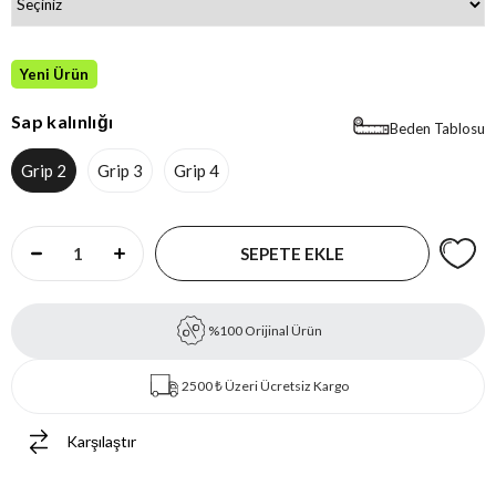
Yeni Ürün
Sap kalınlığı
Beden Tablosu
Grip 2
Grip 3
Grip 4
%100 Orijinal Ürün
2500 ₺ Üzeri Ücretsiz Kargo
Karşılaştır