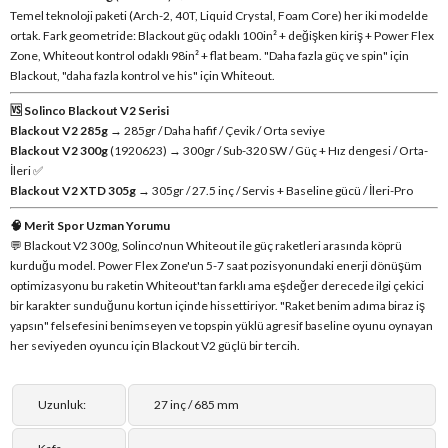
Temel teknoloji paketi (Arch-2, 40T, Liquid Crystal, Foam Core) her iki modelde
ortak. Fark geometride: Blackout güç odaklı 100in² + değişken kiriş + Power Flex
Zone, Whiteout kontrol odaklı 98in² + flat beam. "Daha fazla güç ve spin" için
Blackout, "daha fazla kontrol ve his" için Whiteout.
🆚 Solinco Blackout V2 Serisi
Blackout V2 285g
→ 285gr / Daha hafif / Çevik / Orta seviye
Blackout V2 300g
(1920623) → 300gr / Sub-320 SW / Güç + Hız dengesi / Orta-
İleri ✅
Blackout V2 XTD 305g
→ 305gr / 27.5 inç / Servis + Baseline gücü / İleri-Pro
🧠 Merit Spor Uzman Yorumu
💬 Blackout V2 300g, Solinco'nun Whiteout ile güç raketleri arasında köprü
kurduğu model. Power Flex Zone'un 5-7 saat pozisyonundaki enerji dönüşüm
optimizasyonu bu raketin Whiteout'tan farklı ama eşdeğer derecede ilgi çekici
bir karakter sunduğunu kortun içinde hissettiriyor. "Raket benim adıma biraz iş
yapsın" felsefesini benimseyen ve topspin yüklü agresif baseline oyunu oynayan
her seviyeden oyuncu için Blackout V2 güçlü bir tercih.
Uzunluk:
27 inç / 685 mm