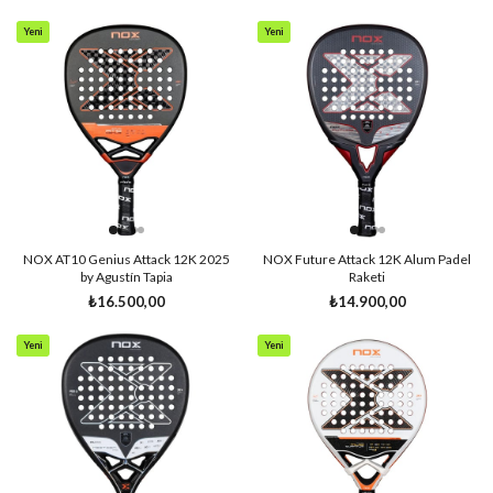
Yeni
Yeni
Ürün
Ürün
NOX AT10 Genius Attack 12K 2025
NOX Future Attack 12K Alum Padel
by Agustín Tapia
Raketi
₺16.500,00
₺14.900,00
Yeni
Yeni
Ürün
Ürün