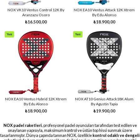
NOX VK10 Ventus Control 12K By
NOX EA10 Ventus Attack 12K Xtrem
Aranzazu Osoro
By Edu Alonso
₺16.500,00
₺18.900,00
Yeni
Yeni
Ürün
Ürün
NOX EA10 Ventus Hybrid 12K Xtrem
NOX AT10 Genius Attack18K Alum
By Edu Alonso
By Agustin Tapia
₺18.900,00
₺19.900,00
NOX padel raketleri
, profesyonel padel oyuncuları tarafından test edilen ve
onaylanan yapısıyla, maksimum kontrol ve üstün top hissi sunmak üzere
tasarlanmıştır. Dünya çapında tanınan NOX, özellikle
kontrol odaklı ve dengeli