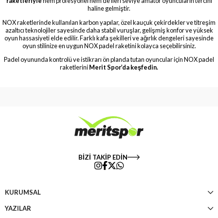
raketleriyle
hem profesyonel hem de ileri seviye amatör oyuncuların tercihi
haline gelmiştir.
NOX raketlerinde kullanılan karbon yapılar, özel kauçuk çekirdekler ve titreşim
azaltıcı teknolojiler sayesinde daha stabil vuruşlar, gelişmiş konfor ve yüksek
oyun hassasiyeti elde edilir. Farklı kafa şekilleri ve ağırlık dengeleri sayesinde
oyun stilinize en uygun NOX padel raketini kolayca seçebilirsiniz.
Padel oyununda kontrolü ve istikrarı ön planda tutan oyuncular için NOX padel
raketlerini
Merit Spor’da keşfedin.
BİZİ TAKİP EDİN
KURUMSAL
YAZILAR