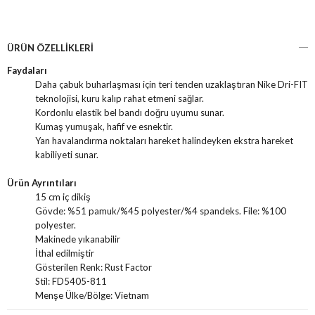
ÜRÜN ÖZELLIKLERI
Faydaları
Daha çabuk buharlaşması için teri tenden uzaklaştıran Nike Dri-FIT
teknolojisi, kuru kalıp rahat etmeni sağlar.
Kordonlu elastik bel bandı doğru uyumu sunar.
Kumaş yumuşak, hafif ve esnektir.
Yan havalandırma noktaları hareket halindeyken ekstra hareket
kabiliyeti sunar.
Ürün Ayrıntıları
15 cm iç dikiş
Gövde: %51 pamuk/%45 polyester/%4 spandeks. File: %100
polyester.
Makinede yıkanabilir
İthal edilmiştir
Gösterilen Renk: Rust Factor
Stil: FD5405-811
Menşe Ülke/Bölge: Vietnam