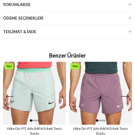
YORUMLAR
(0)
ÖDEME SEÇENEKLERI
TESLİMAT & İADE
Benzer Ürünler
Yeni
Yeni
Ürün
Ürün
Nike Dri-FIT Adv RAFA Erkek Tenis
Nike Dri-FIT Adv RAFA Erkek Tenis
Şortu
Şortu