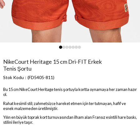
NikeCourt Heritage 15 cm Dri-FIT Erkek
Tenis Şortu
Stok Kodu
(FD5405-811)
Bu 15 cm NikeCourt Heritage tenis şortuyla kortta oynamaya her zaman hazır
ol.
Rahat kesimli stil; zahmetsizce hareket etmen için ter tutmayan, hafif ve
esnek malzemeden üretilmiştir.
Yılın en büyük toprak kort turnuvasından ilham alan Fransız esintili hare baskı,
stilini ileriye taşır.