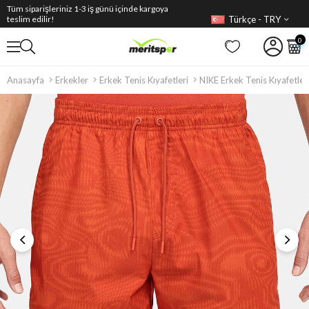
Tüm siparişleriniz 1-3 iş günü içinde kargoya
Türkçe - TRY
teslim edilir!
0
Anasayfa
Erkekler
Erkek Tenis Kıyafetleri
NIKE Erkek Tenis Kıyafetler