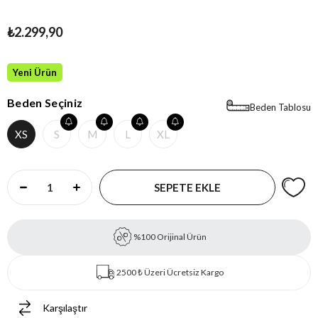
₺2.299,90
Yeni Ürün
Beden Seçiniz
Beden Tablosu
XS
S
M
L
XL
%100 Orijinal Ürün
2500 ₺ Üzeri Ücretsiz Kargo
Karşılaştır