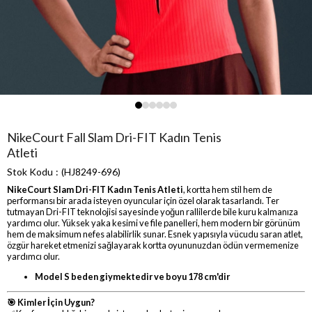
NikeCourt Fall Slam Dri-FIT Kadın Tenis
Atleti
Stok Kodu
(HJ8249-696)
NikeCourt Slam Dri-FIT Kadın Tenis Atleti
, kortta hem stil hem de
performansı bir arada isteyen oyuncular için özel olarak tasarlandı. Ter
tutmayan Dri-FIT teknolojisi sayesinde yoğun rallilerde bile kuru kalmanıza
yardımcı olur. Yüksek yaka kesimi ve file panelleri, hem modern bir görünüm
hem de maksimum nefes alabilirlik sunar. Esnek yapısıyla vücudu saran atlet,
özgür hareket etmenizi sağlayarak kortta oyununuzdan ödün vermemenize
yardımcı olur.
Model S beden giymektedir ve boyu 178 cm'dir
🎯 Kimler İçin Uygun?