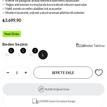
✅ Konfor ve şıklığı bir arada isteyen kadın tenis oyuncuları
✅ Yoğun antrenman ve maçlarda kuru kalmak isteyen sporcular
✅ Hafif, esnek ve nefes alabilen üst arayanlar
✅ Modern tasarımlı, yüksek yaka korumalı atlet tercih edenler
₺3.699,90
Yeni Ürün
Beden Seçiniz
Beden Tablosu
XS
S
M
L
%100 Orijinal Ürün
2500 ₺ Üzeri Ücretsiz Kargo