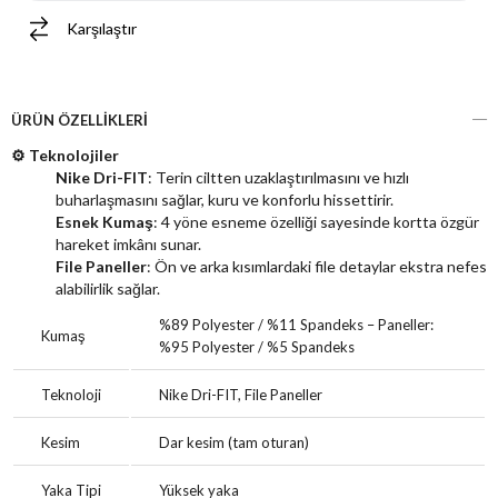
Karşılaştır
ÜRÜN ÖZELLIKLERI
⚙️ Teknolojiler
Nike Dri-FIT
: Terin ciltten uzaklaştırılmasını ve hızlı
buharlaşmasını sağlar, kuru ve konforlu hissettirir.
Esnek Kumaş
: 4 yöne esneme özelliği sayesinde kortta özgür
hareket imkânı sunar.
File Paneller
: Ön ve arka kısımlardaki file detaylar ekstra nefes
alabilirlik sağlar.
%89 Polyester / %11 Spandeks – Paneller:
Kumaş
%95 Polyester / %5 Spandeks
Teknoloji
Nike Dri-FIT, File Paneller
Kesim
Dar kesim (tam oturan)
Yaka Tipi
Yüksek yaka