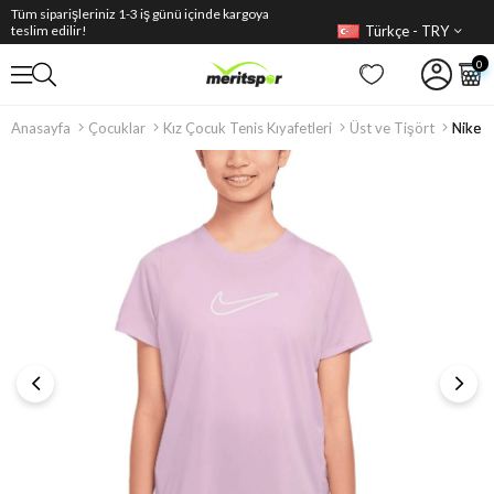
Tüm siparişleriniz 1-3 iş günü içinde kargoya
Türkçe - TRY
teslim edilir!
0
Anasayfa
Çocuklar
Kız Çocuk Tenis Kıyafetleri
Üst ve Tişört