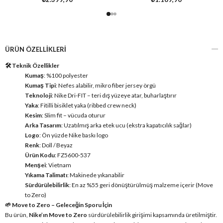
ÜRÜN ÖZELLIKLERI
🛠️ Teknik Özellikler
Kumaş
: %100 polyester
Kumaş Tipi
: Nefes alabilir, mikro fiber jersey örgü
Teknoloji
: Nike Dri-FIT – teri dış yüzeye atar, buharlaştırır
Yaka
: Fitilli bisiklet yaka (ribbed crew neck)
Kesim
: Slim fit – vücuda oturur
Arka Tasarım
: Uzatılmış arka etek ucu (ekstra kapatıcılık sağlar)
Logo
: Ön yüzde Nike baskı logo
Renk
: Doll / Beyaz
Ürün Kodu
: FZ5600-537
Menşei
: Vietnam
Yıkama Talimatı
: Makinede yıkanabilir
Sürdürülebilirlik
: En az %55 geri dönüştürülmüş malzeme içerir (Move
to Zero)
🌱 Move to Zero – Geleceğin Sporu İçin
Bu ürün,
Nike’ın Move to Zero
sürdürülebilirlik girişimi kapsamında üretilmiştir.