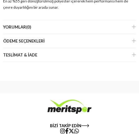
En az %55 geri dönüştürülmüş polyester içererek hem performansı hem de
çevre duyarlılığını bir arada sunar.
YORUMLAR
(0)
ÖDEME SEÇENEKLERI
TESLİMAT & İADE
BİZİ TAKİP EDİN