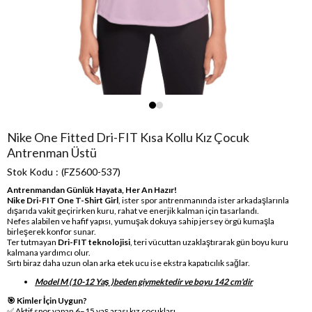
Nike One Fitted Dri-FIT Kısa Kollu Kız Çocuk
Antrenman Üstü
Stok Kodu
(FZ5600-537)
Antrenmandan Günlük Hayata, Her An Hazır!
Nike Dri-FIT One T-Shirt Girl
, ister spor antrenmanında ister arkadaşlarınla
dışarıda vakit geçirirken kuru, rahat ve enerjik kalman için tasarlandı.
Nefes alabilen ve hafif yapısı, yumuşak dokuya sahip jersey örgü kumaşla
birleşerek konfor sunar.
Ter tutmayan
Dri-FIT teknolojisi
, teri vücuttan uzaklaştırarak gün boyu kuru
kalmana yardımcı olur.
Sırtı biraz daha uzun olan arka etek ucu ise ekstra kapatıcılık sağlar.
Model M (10-12 Yaş )beden giymektedir ve boyu 142 cm'dir
🎯 Kimler İçin Uygun?
✅ Aktif spor yapan 6–15 yaş arası kız çocukları