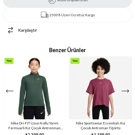
2500 ₺ Üzeri Ücretsiz Kargo
Karşılaştır
Benzer Ürünler
Yeni
Yeni
Ürün
Ürün
Nike Dri-FIT Uzun Kollu Yarım
Nike Sportswear Essentials Kız
Fermuarlı Kız Çocuk Antrenman
Çocuk Antreman Tişörtü
Üstü
₺2.399,90
₺1.189,90