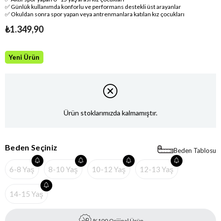
✅ Günlük kullanımda konforlu ve performans destekli üst arayanlar
✅ Okuldan sonra spor yapan veya antrenmanlara katılan kız çocukları
₺1.349,90
Yeni Ürün
Ürün stoklarımızda kalmamıştır.
Beden Seçiniz
Beden Tablosu
6-8 Yaş
8-10 Yaş
10-12 Yaş
12-13 Yaş
14-15 Yaş
%100 Orijinal Ürün