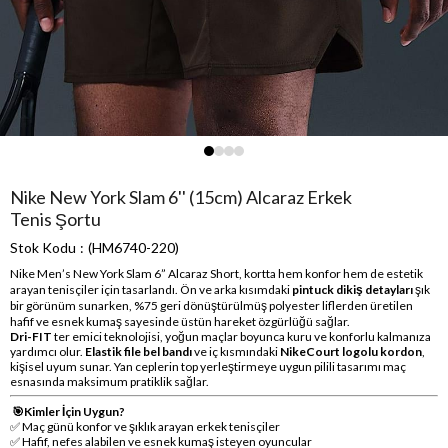
Nike New York Slam 6'' (15cm) Alcaraz Erkek
Tenis Şortu
Stok Kodu
(HM6740-220)
Nike Men’s New York Slam 6” Alcaraz Short, kortta hem konfor hem de estetik
arayan tenisçiler için tasarlandı. Ön ve arka kısımdaki
pintuck dikiş detayları
şık
bir görünüm sunarken, %75 geri dönüştürülmüş polyester liflerden üretilen
hafif ve esnek kumaş sayesinde üstün hareket özgürlüğü sağlar.
Dri-FIT
ter emici teknolojisi, yoğun maçlar boyunca kuru ve konforlu kalmanıza
yardımcı olur.
Elastik file bel bandı
ve iç kısmındaki
NikeCourt logolu kordon
,
kişisel uyum sunar. Yan ceplerin top yerleştirmeye uygun pilili tasarımı maç
esnasında maksimum pratiklik sağlar.
🎯
Kimler İçin Uygun?
✅ Maç günü konfor ve şıklık arayan erkek tenisçiler
✅ Hafif, nefes alabilen ve esnek kumaş isteyen oyuncular