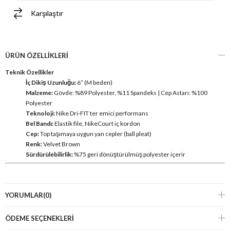
Karşılaştır
ÜRÜN ÖZELLIKLERI
Teknik Özellikler
İç Dikiş Uzunluğu:
6” (M beden)
Malzeme:
Gövde: %89 Polyester, %11 Spandeks | Cep Astarı: %100
Polyester
Teknoloji:
Nike Dri-FIT ter emici performans
Bel Bandı:
Elastik file, NikeCourt iç kordon
Cep:
Top taşımaya uygun yan cepler (ball pleat)
Renk:
Velvet Brown
Sürdürülebilirlik:
%75 geri dönüştürülmüş polyester içerir
YORUMLAR
(0)
ÖDEME SEÇENEKLERI