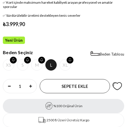
✅ Kort içinde maksimum hareket kabiliyeti arayan profesyonel ve amatör
sporcular
✅ Sürdürülebilir üretimi destekleyen tenis severler
₺3.999,90
Yeni Ürün
Beden Seçiniz
Beden Tablosu
XS
S
M
L
XL
%100 Orijinal Ürün
2500 ₺ Üzeri Ücretsiz Kargo