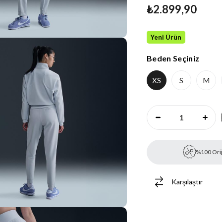
₺2.899,90
Yeni Ürün
Beden Seçiniz
XS
S
M
%100 Orij
Karşılaştır