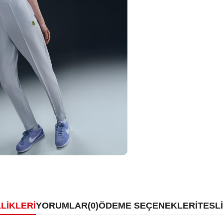
LIKLERI
YORUMLAR
(0)
ÖDEME SEÇENEKLERI
TESL