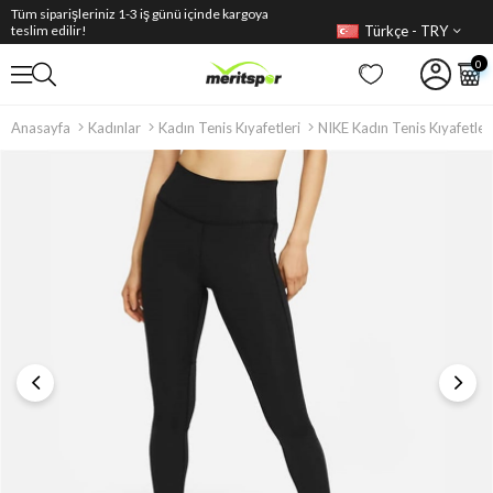
Tüm siparişleriniz 1-3 iş günü içinde kargoya
Türkçe - TRY
teslim edilir!
0
Anasayfa
Kadınlar
Kadın Tenis Kıyafetleri
NIKE Kadın Tenis Kıyafetler