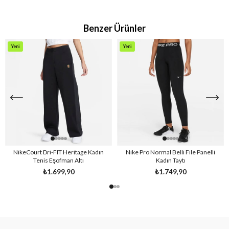
Benzer Ürünler
Yeni
Yeni
Ürün
Ürün
NikeCourt Dri-FIT Heritage Kadın
Nike Pro Normal Belli File Panelli
Tenis Eşofman Altı
Kadın Taytı
₺1.699,90
₺1.749,90