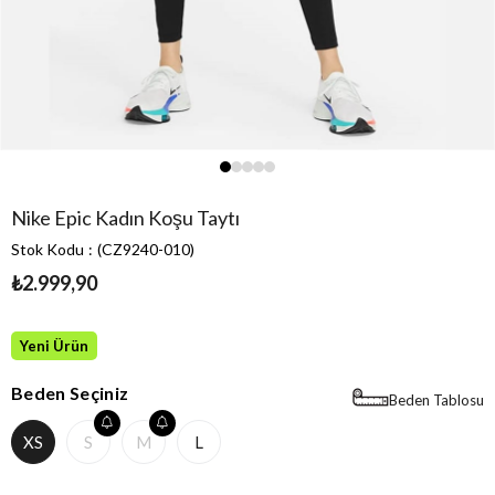
Nike Epic Kadın Koşu Taytı
Stok Kodu
(CZ9240-010)
₺2.999,90
Yeni Ürün
Beden Seçiniz
Beden Tablosu
XS
S
M
L