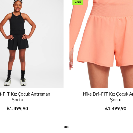
Yeni
Ürün
i-FIT Kız Çocuk Antreman
Nike Dri-FIT Kız Çocuk 
Şortu
Şortu
₺1.499,90
₺1.499,90