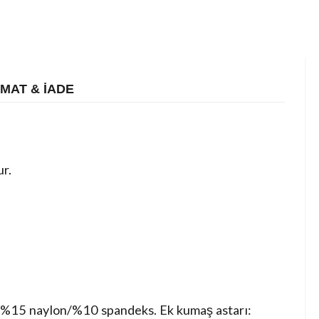
İMAT & İADE
r.
/%15 naylon/%10 spandeks. Ek kumaş astarı: