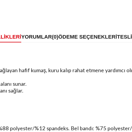
LIKLERI
YORUMLAR
(0)
ÖDEME SEÇENEKLERI
TESL
ğlayan hafif kumaş, kuru kalıp rahat etmene yardımcı olu
alanı sunar.
anı sağlar.
%88 polyester/%12 spandeks. Bel bandı: %75 polyester