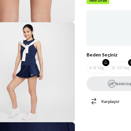
Yeni Ürün
Beden Seçiniz
6-8 Yaş
8-10 Yaş
%100 Orij
Karşılaştır