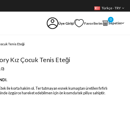
Türkçe - TRY
0
Sepetim
Üye Girişi
Favorilerim
Çocuk Tenis Eteği
ory Kız Çocuk Tenis Eteği
10)
NDI.
tek ile korta hakim ol. Ter tutmayan esnek kumaştan üretilen fırfırlı
nde özgürce hareket edebilmen için ön kısımda tek piliye sahiptir.