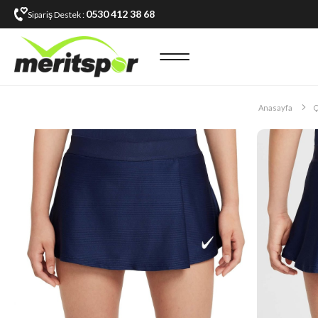
0530 412 38 68
Sipariş Destek :
Anasayfa
Ç