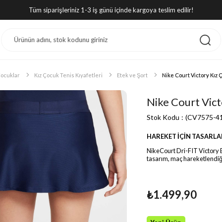
Tüm siparişleriniz 1-3 iş günü içinde kargoya teslim edilir!
ocuklar
Kız Çocuk Tenis Kıyafetleri
Etek ve Şort
Nike Court Victory Kız 
Nike Court Vict
Stok Kodu
(CV7575-4
HAREKET İÇİN TASARLA
NikeCourt Dri-FIT Victory E
tasarım, maç hareketlendiği
₺1.499,90