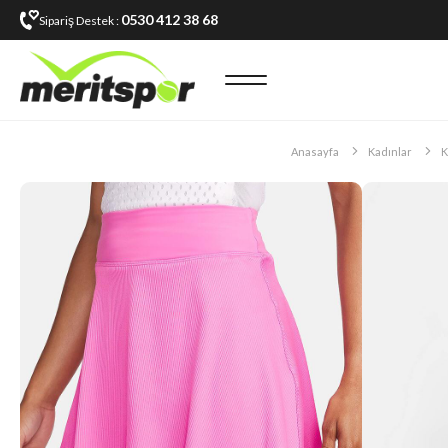
0530 412 38 68
Sipariş Destek :
Anasayfa
Kadınlar
K