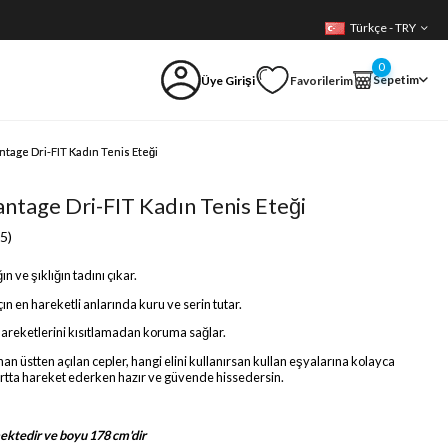
Türkçe - TRY
0
Sepetim
Üye Girişi
Favorilerim
tage Dri-FIT Kadın Tenis Eteği
ntage Dri-FIT Kadın Tenis Eteği
5)
ığın ve şıklığın tadını çıkar.
n en hareketli anlarında kuru ve serin tutar.
hareketlerini kısıtlamadan koruma sağlar.
an üstten açılan cepler, hangi elini kullanırsan kullan eşyalarına kolayca
ortta hareket ederken hazır ve güvende hissedersin.
ktedir ve boyu 178 cm'dir