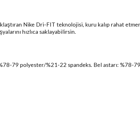
laştıran Nike Dri-FIT teknolojisi, kuru kalıp rahat etmen
yalarını hızlıca saklayabilirsin.
%78-79 polyester/%21-22 spandeks. Bel astarı: %78-79