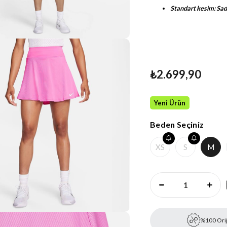
Standart kesim: Sad
₺2.699,90
Yeni Ürün
Beden Seçiniz
XS
S
M
%100 Orij