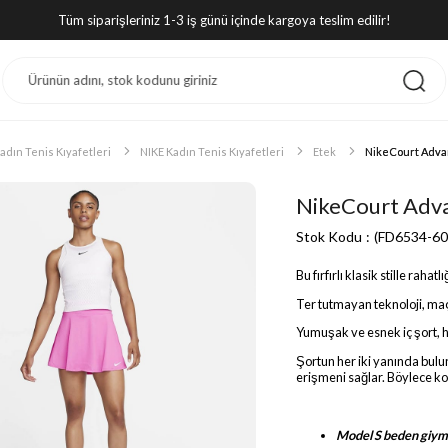
Tüm siparişleriniz 1-3 iş günü içinde kargoya teslim edilir!
adın Tenis Kıyafetleri
NIKE Kadın Tenis Kıyafetleri
Etek
NikeCourt Advan
NikeCourt Adva
Stok Kodu
(FD6534-60
Bu fırfırlı klasik stille rahatl
Ter tutmayan teknoloji, maçı
Yumuşak ve esnek iç şort, 
Şortun her iki yanında bulun
erişmeni sağlar. Böylece k
Model S beden giyme