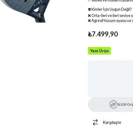
✅ Renkli ve modern tasarım
⛔ Kimler İçin Uygun Değil?
❌ Orta-ileri ve ileri seviy
❌ Agresif hücum oyunu ve 
₺7.499,90
Yeni Ürün
%100 Orij
Karşılaştır