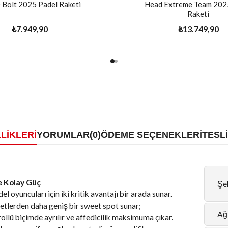
Bolt 2025 Padel Raketi
Head Extreme Team 202
Raketi
₺7.949,90
₺13.749,90
LIKLERI
YORUMLAR
(0)
ÖDEME SEÇENEKLERI
TESL
e Kolay Güç
Şek
oyuncuları için iki kritik avantajı bir arada sunar.
ketlerden daha geniş bir sweet spot sunar;
Ağı
llü biçimde ayrılır ve affedicilik maksimuma çıkar.