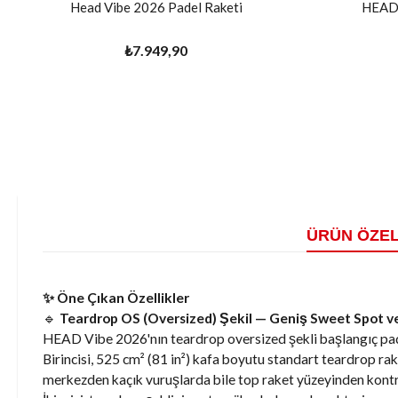
Head Vibe 2026 Padel Raketi
HEAD 
₺7.949,90
ÜRÜN ÖZEL
✨ Öne Çıkan Özellikler
🔹
Teardrop OS (Oversized) Şekil — Geniş Sweet Spot v
HEAD Vibe 2026'nın teardrop oversized şekli başlangıç padel 
Birincisi, 525 cm² (81 in²) kafa boyutu standart teardrop ra
merkezden kaçık vuruşlarda bile top raket yüzeyinden kontro