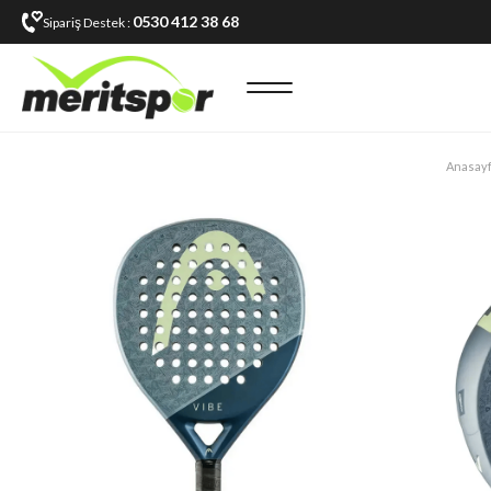
0530 412 38 68
Sipariş Destek :
Anasay