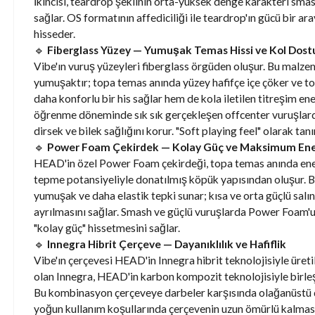
İkincisi, teardrop şeklinin orta-yüksek denge karakteri sma
sağlar. OS formatının affediciliği ile teardrop'ın gücü bir 
hisseder.
🔹
Fiberglass Yüzey — Yumuşak Temas Hissi ve Kol Dost
Vibe'ın vuruş yüzeyleri fiberglass örgüden oluşur. Bu malz
yumuşaktır; topa temas anında yüzey hafifçe içe çöker ve t
daha konforlu bir his sağlar hem de kola iletilen titreşim en
öğrenme döneminde sık sık gerçekleşen offcenter vuruşlard
dirsek ve bilek sağlığını korur. "Soft playing feel" olarak tanı
🔹
Power Foam Çekirdek — Kolay Güç ve Maksimum Ener
HEAD'in özel Power Foam çekirdeği, topa temas anında ener
tepme potansiyeliyle donatılmış köpük yapısından oluşur. B
yumuşak ve daha elastik tepki sunar; kısa ve orta güçlü sal
ayrılmasını sağlar. Smash ve güçlü vuruşlarda Power Foam'u
"kolay güç" hissetmesini sağlar.
🔹
Innegra Hibrit Çerçeve — Dayanıklılık ve Hafiflik
Vibe'ın çerçevesi HEAD'in Innegra hibrit teknolojisiyle üreti
olan Innegra, HEAD'in karbon kompozit teknolojisiyle birleşer
Bu kombinasyon çerçeveye darbeler karşısında olağanüstü da
yoğun kullanım koşullarında çerçevenin uzun ömürlü kalması