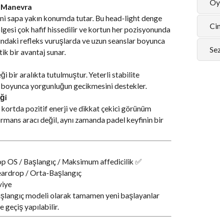
Oy
 Manevra
ni sapa yakın konumda tutar. Bu head-light denge
Cin
lgesi çok hafif hissedilir ve kortun her pozisyonunda
aşındaki refleks vuruşlarda ve uzun seanslar boyunca
Se
k bir avantaj sunar.
 bir aralıkta tutulmuştur. Yeterli stabilite
ar boyunca yorgunluğun gecikmesini destekler.
ği
kortda pozitif enerji ve dikkat çekici görünüm
rmans aracı değil, aynı zamanda padel keyfinin bir
p OS / Başlangıç / Maksimum affedicilik ✅
eardrop / Orta-Başlangıç
viye
 başlangıç modeli olarak tamamen yeni başlayanlar
 geçiş yapılabilir.