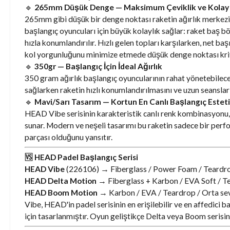
🔹
265mm Düşük Denge — Maksimum Çeviklik ve Kolay
265mm gibi düşük bir denge noktası raketin ağırlık merkezi
başlangıç oyuncuları için büyük kolaylık sağlar: raket baş bö
hızla konumlandırılır. Hızlı gelen topları karşılarken, net b
kol yorgunluğunu minimize etmede düşük denge noktası kriti
🔹
350gr — Başlangıç İçin İdeal Ağırlık
350 gram ağırlık başlangıç oyuncularının rahat yönetebileceği
sağlarken raketin hızlı konumlandırılmasını ve uzun seansl
🔹
Mavi/Sarı Tasarım — Kortun En Canlı Başlangıç Esteti
HEAD Vibe serisinin karakteristik canlı renk kombinasyonu, 
sunar. Modern ve neşeli tasarımı bu raketin sadece bir perfo
parçası olduğunu yansıtır.
🆚 HEAD Padel Başlangıç Serisi
HEAD Vibe
(226106) → Fiberglass / Power Foam / Teardro
HEAD Delta Motion
→ Fiberglass + Karbon / EVA Soft / T
HEAD Boom Motion
→ Karbon / EVA / Teardrop / Orta se
Vibe, HEAD'in padel serisinin en erişilebilir ve en affedici
için tasarlanmıştır. Oyun geliştikçe Delta veya Boom serisine