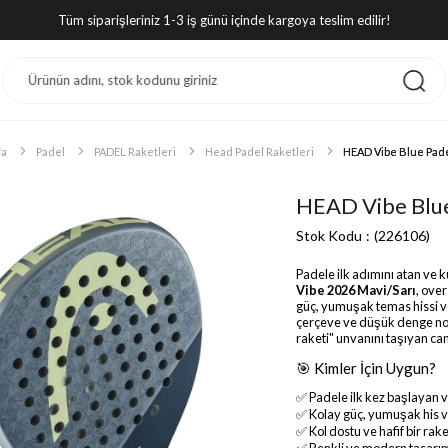
Tüm siparişleriniz 1-3 iş günü içinde kargoya teslim edilir!
fa
Padel
PADEL Raketleri
Head Padel Raketleri
HEAD Vibe Blue Pade
HEAD Vibe Blue
Stok Kodu
(226106)
Padele ilk adımını atan ve 
Vibe 2026 Mavi/Sarı
, ove
güç, yumuşak temas hissi ve 
çerçeve ve düşük denge nokt
raketi" unvanını taşıyan can
🎯 Kimler İçin Uygun?
✅ Padele ilk kez başlayan 
✅ Kolay güç, yumuşak his v
✅ Kol dostu ve hafif bir ra