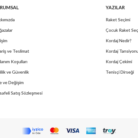
RUMSAL
YAZILAR
kımızda
Raket Seçimi
azalar
Çocuk Raket Seç
tişim
Kordaj Nedir?
ariş ve Teslimat
Kordaj Tansiyon
lanım Koşulları
Kordaj Çekimi
lilik ve Güvenlik
Tenisçi Dirseği
e ve Değişim
afeli Satış Sözleşmesi