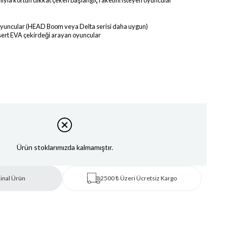
ıyla kortun dikkat çeken başlangıç raketini isteyen oyuncular
e oyuncular (HEAD Boom veya Delta serisi daha uygun)
sert EVA çekirdeği arayan oyuncular
Ürün stoklarımızda kalmamıştır.
inal Ürün
2500 ₺ Üzeri Ücretsiz Kargo