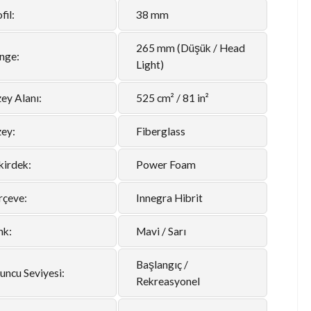
fil:
38 mm
265 mm (Düşük / Head
nge:
Light)
ey Alanı:
525 cm² / 81 in²
zey:
Fiberglass
kirdek:
Power Foam
rçeve:
Innegra Hibrit
nk:
Mavi / Sarı
Başlangıç /
uncu Seviyesi:
Rekreasyonel