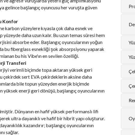
sh ve agresif vuruşlarda yeterli güç amplifikasyonu
Pro
araya gelince başlangıç oyuncusu her vuruşta güven
u Konfor
De
eme karbon yüzeylere kıyasla çok daha esnek ve
op yüzeyde daha uzun kalır. Bu uzun temas süresi hem
erjisini absorbe eder. Başlangıç oyuncularının yoğun
Yüz
a bu fiberglass esnekliği şok absorpsiyonu yaparak
mlanan bu his Vibe'ın en sevilen özelliği.
Yü
ji Transferi
jiyi verimli biçimde topa aktaran yüksek geri
Çe
u çekirdek sert EVA çekirdeklerin aksine daha
ınımlarda bile topun yüzeyden enerjik biçimde
Çe
n yüksek enerji geri dönüşü, başlangıç oyuncularının
Re
lmiştir. Dünyanın en hafif yüksek performanslı lifi
ek ultra dayanıklı ve hafif bir hibrit yapı oluşturur.
Oy
yanıklılık kazandırır; başlangıç oyuncularının
nı sağlar.