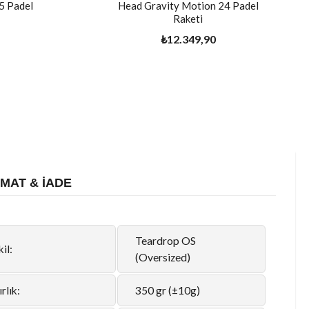
5 Padel
Head Gravity Motion 24 Padel
Raketi
₺12.349,90
İMAT & İADE
Teardrop OS
il:
(Oversized)
rlık:
350 gr (±10g)