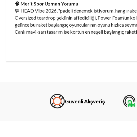
🧠 Merit Spor Uzman Yorumu
💬 HEAD Vibe 2026, "padeli denemek istiyorum, hangi raket
Oversized teardrop şeklinin affediciliği, Power Foam'un kol
gelince bu raket başlangıç oyuncularının oyunu hızlıca sevme
Canlı mavi-sarı tasarım ise kortun en neşeli başlangıç raketi
Güvenli Alışveriş