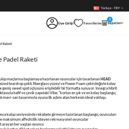
Türkçe - TRY
0
Sepetim
Üye Girişi
Favorilerim
l Raketi
 Padel Raketi
kulüp maçlarına başlamaya hazırlanan oyuncular için tasarlanan
HEAD
rsized teardrop şekli, fiberglass yüzeyi ve Power Foam çekirdeğiyle kolay
geniş sweet spot üçlüsünü erişilebilir bir formatta sunuyor. Innegra hibrit
asıyla hafif ve çevik yapıdaki Vibe; "kortun en şık ve en kolay başlangıç
lı mavi-sarı tasarımıyla oyuna ilk adımı atan herkesin ideal yoldaşı.
veya kulüp seviyesinde rekabete girmeye hazırlanan başlangıç oyuncuları
e maksimum affedicilik isteyen rekreasyonel oyuncular
ket arayan her yaştan oyuncu