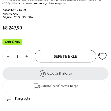
✅ Büyük hacimli premium tenis çantası arayanlar
Kapasite: 12 raket
Hacim: 75 L
Ölçüler: 76.5 x 33 x 38 cm
₺8.249,90
Yeni Ürün
%100 Orijinal Ürün
2500 ₺ Üzeri Ücretsiz Kargo
Karşılaştır