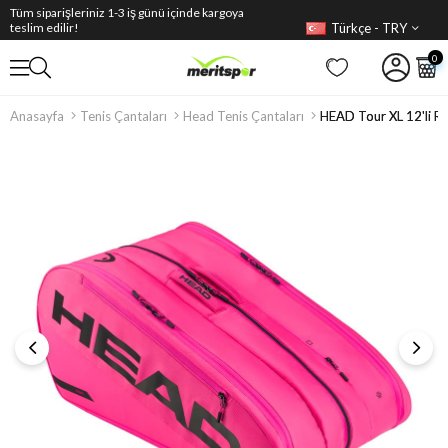
Tüm siparişleriniz 1-3 iş günü içinde kargoya
Türkçe - TRY
teslim edilir!
0
Anasayfa
Tenis Çantaları
Head Tenis Çantaları
HEAD Tour XL 12'li Ra