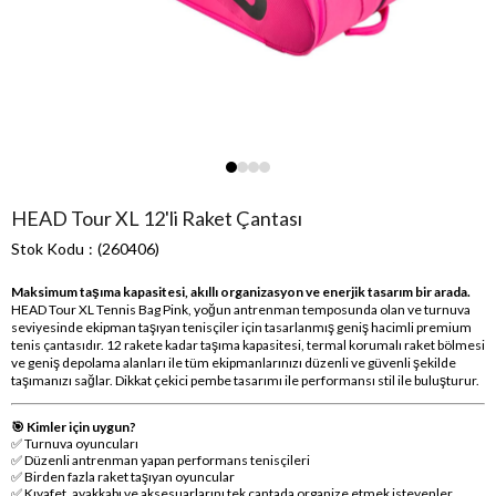
HEAD Tour XL 12'li Raket Çantası
Stok Kodu
(260406)
Maksimum taşıma kapasitesi, akıllı organizasyon ve enerjik tasarım bir arada.
HEAD Tour XL Tennis Bag Pink, yoğun antrenman temposunda olan ve turnuva
seviyesinde ekipman taşıyan tenisçiler için tasarlanmış geniş hacimli premium
tenis çantasıdır. 12 rakete kadar taşıma kapasitesi, termal korumalı raket bölmesi
ve geniş depolama alanları ile tüm ekipmanlarınızı düzenli ve güvenli şekilde
taşımanızı sağlar. Dikkat çekici pembe tasarımı ile performansı stil ile buluşturur.
🎯 Kimler için uygun?
✅ Turnuva oyuncuları
✅ Düzenli antrenman yapan performans tenisçileri
✅ Birden fazla raket taşıyan oyuncular
✅ Kıyafet, ayakkabı ve aksesuarlarını tek çantada organize etmek isteyenler