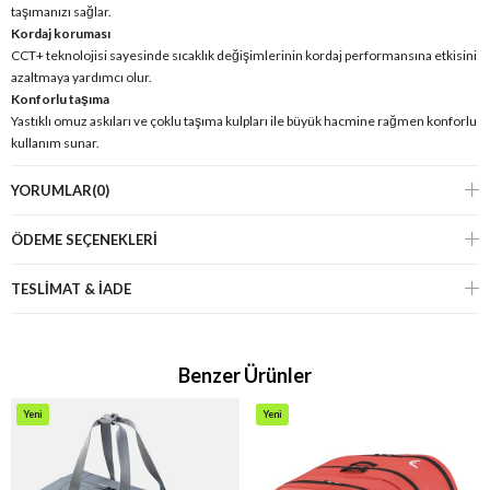
taşımanızı sağlar.
Kordaj koruması
CCT+ teknolojisi sayesinde sıcaklık değişimlerinin kordaj performansına etkisini
azaltmaya yardımcı olur.
Konforlu taşıma
Yastıklı omuz askıları ve çoklu taşıma kulpları ile büyük hacmine rağmen konforlu
kullanım sunar.
YORUMLAR
(0)
ÖDEME SEÇENEKLERI
TESLİMAT & İADE
Benzer Ürünler
Yeni
Yeni
Ürün
Ürün