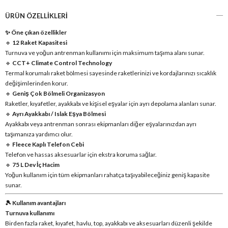
ÜRÜN ÖZELLIKLERI
✨ Öne çıkan özellikler
🔹
12 Raket Kapasitesi
Turnuva ve yoğun antrenman kullanımı için maksimum taşıma alanı sunar.
🔹
CCT+ Climate Control Technology
Termal korumalı raket bölmesi sayesinde raketlerinizi ve kordajlarınızı sıcaklık
değişimlerinden korur.
🔹
Geniş Çok Bölmeli Organizasyon
Raketler, kıyafetler, ayakkabı ve kişisel eşyalar için ayrı depolama alanları sunar.
🔹
Ayrı Ayakkabı / Islak Eşya Bölmesi
Ayakkabı veya antrenman sonrası ekipmanları diğer eşyalarınızdan ayrı
taşımanıza yardımcı olur.
🔹
Fleece Kaplı Telefon Cebi
Telefon ve hassas aksesuarlar için ekstra koruma sağlar.
🔹
75 L Dev İç Hacim
Yoğun kullanım için tüm ekipmanları rahatça taşıyabileceğiniz geniş kapasite
sunar.
🎾 Kullanım avantajları
Turnuva kullanımı
Birden fazla raket, kıyafet, havlu, top, ayakkabı ve aksesuarları düzenli şekilde