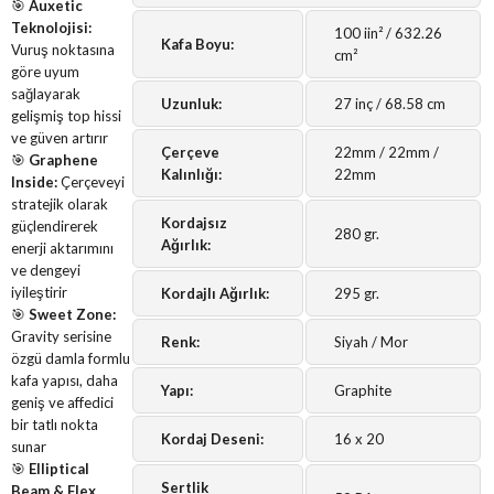
🎯
Auxetic
Teknolojisi:
100 iin² / 632.26
Kafa Boyu:
Vuruş noktasına
cm²
göre uyum
sağlayarak
Uzunluk:
27 inç / 68.58 cm
gelişmiş top hissi
ve güven artırır
Çerçeve
22mm / 22mm /
🎯
Graphene
Kalınlığı:
22mm
Inside:
Çerçeveyi
stratejik olarak
Kordajsız
güçlendirerek
280 gr.
Ağırlık:
enerji aktarımını
ve dengeyi
iyileştirir
Kordajlı Ağırlık:
295 gr.
🎯
Sweet Zone:
Gravity serisine
Renk:
Siyah / Mor
özgü damla formlu
kafa yapısı, daha
Yapı:
Graphite
geniş ve affedici
bir tatlı nokta
Kordaj Deseni:
16 x 20
sunar
🎯
Elliptical
Sertlik
Beam & Flex