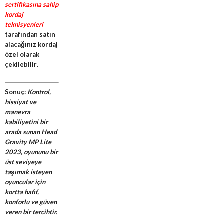
sertifikasına sahip
kordaj
teknisyenleri
tarafından satın
alacağınız kordaj
özel olarak
çekilebilir
.
Sonuç:
Kontrol,
hissiyat ve
manevra
kabiliyetini bir
arada sunan Head
Gravity MP Lite
2023, oyununu bir
üst seviyeye
taşımak isteyen
oyuncular için
kortta hafif,
konforlu ve güven
veren bir tercihtir.