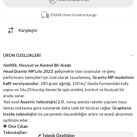
2500 ₺ Üzeri Ücretsiz Kargo
Karşılaştır
ÜRÜN ÖZELLIKLERI
Hafiflik, Hissiyat ve Kontrol Bir Arada
Head Gravity MP Lite 2023
, gelişmekte olan oyuncular ve genç
performans tenisçileri için özel olarak tasarlanmış,
Gravity MP modelinin
hafif versiyonudur
. 280 gram ağırlığı, 100 inç² damla formundaki kafa
yapısı ve 16x20 kordaj deseni ile spin üretimi, kontrol ve hissiyatı bir
arada sunar.
Yeni nesil
Auxetic teknolojisi 2.0
, vuruş anında raketin yapısını topa
temas noktasına göre esneterek daha canlı bir hissiyat sağlar.
Graphene
Inside teknolojisi
ise çerçevenin dayanıklılığını artırır ve enerji aktarımını
optimize eder.
🌟 Öne Çıkan
Teknolojiler:
📌 Teknik Özellikler