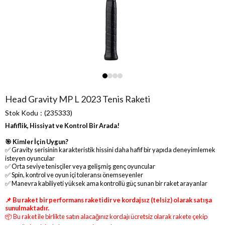
Head Gravity MP L 2023 Tenis Raketi
Stok Kodu
(235333)
Hafiflik, Hissiyat ve Kontrol Bir Arada!
🎯 Kimler İçin Uygun?
✅ Gravity serisinin karakteristik hissini daha hafif bir yapıda deneyimlemek
isteyen oyuncular
✅ Orta seviye tenisçiler veya gelişmiş genç oyuncular
✅ Spin, kontrol ve oyun içi toleransı önemseyenler
✅ Manevra kabiliyeti yüksek ama kontrollü güç sunan bir raket arayanlar
📌 Bu raket bir performans raketidir ve kordajsız (telsiz) olarak satışa
sunulmaktadır.
📦 Bu raket ile birlikte satın alacağınız kordajı ücretsiz olarak rakete çekip