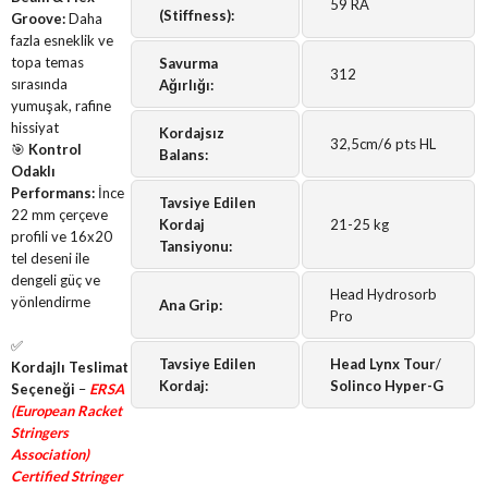
59 RA
(Stiffness):
Groove:
Daha
fazla esneklik ve
topa temas
Savurma
312
sırasında
Ağırlığı:
yumuşak, rafine
hissiyat
Kordajsız
32,5cm/6 pts HL
🎯
Kontrol
Balans:
Odaklı
Performans:
İnce
Tavsiye Edilen
22 mm çerçeve
Kordaj
21-25 kg
profili ve 16x20
Tansiyonu:
tel deseni ile
dengeli güç ve
Head Hydrosorb
yönlendirme
Ana Grip:
Pro
✅
Tavsiye Edilen
Head Lynx Tour
/
Kordajlı Teslimat
Kordaj:
Solinco Hyper-G
Seçeneği
–
ERSA
(European Racket
Stringers
Association)
Certified Stringer