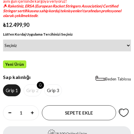
aynı gün içerisinde kargoya veriyoruz!
🎾 Raketiniz, ERSA (European Racket Stringers Association) Certified
Stringer sertifikasına sahip kordaj teknisyenleri tarafından profesyonel
olarak çekilmektedir.
₺12.499,90
Lütfen Kordaj Uygulama Tercihinizi Seçiniz
Yeni Ürün
Sap kalınlığı
Beden Tablosu
Grip 1
Grip 2
Grip 3
%100 Orijinal Ürün