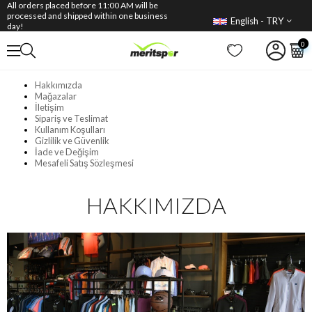
All orders placed before 11:00 AM will be
processed and shipped within one business
English - TRY
day!
0
Hakkımızda
Mağazalar
İletişim
Sipariş ve Teslimat
Kullanım Koşulları
Gizlilik ve Güvenlik
İade ve Değişim
Mesafeli Satış Sözleşmesi
HAKKIMIZDA