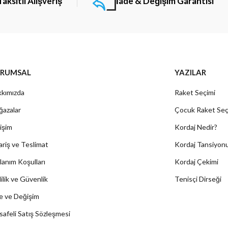
Taksitli Alışveriş
İade & Değişim Garantisi
RUMSAL
YAZILAR
kımızda
Raket Seçimi
azalar
Çocuk Raket Seç
tişim
Kordaj Nedir?
ariş ve Teslimat
Kordaj Tansiyon
lanım Koşulları
Kordaj Çekimi
lilik ve Güvenlik
Tenisçi Dirseği
e ve Değişim
afeli Satış Sözleşmesi