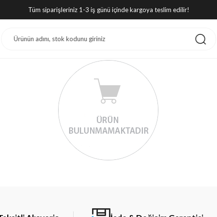
Tüm siparişleriniz 1-3 iş günü içinde kargoya teslim edilir!