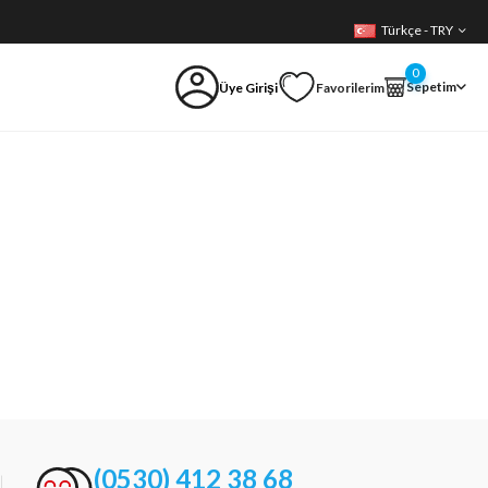
Türkçe - TRY
0
Sepetim
Üye Girişi
Favorilerim
(0530) 412 38 68