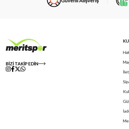
Güvenli Alışveriş
KU
Hak
Mağ
BİZİ TAKİP EDİN
İle
Sip
Kul
Giz
İad
Mes