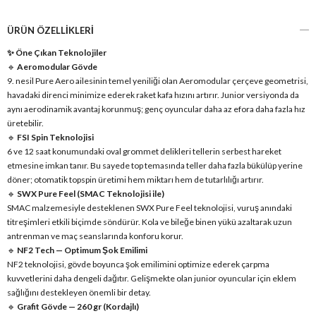
ÜRÜN ÖZELLIKLERI
✨ Öne Çıkan Teknolojiler
🔹
Aeromodular Gövde
9. nesil Pure Aero ailesinin temel yeniliği olan Aeromodular çerçeve geometrisi,
havadaki direnci minimize ederek raket kafa hızını artırır. Junior versiyonda da
aynı aerodinamik avantaj korunmuş; genç oyuncular daha az efora daha fazla hız
üretebilir.
🔹
FSI Spin Teknolojisi
6 ve 12 saat konumundaki oval grommet delikleri tellerin serbest hareket
etmesine imkan tanır. Bu sayede top temasında teller daha fazla bükülüp yerine
döner; otomatik topspin üretimi hem miktarı hem de tutarlılığı artırır.
🔹
SWX Pure Feel (SMAC Teknolojisi ile)
SMAC malzemesiyle desteklenen SWX Pure Feel teknolojisi, vuruş anındaki
titreşimleri etkili biçimde söndürür. Kola ve bileğe binen yükü azaltarak uzun
antrenman ve maç seanslarında konforu korur.
🔹
NF2 Tech — Optimum Şok Emilimi
NF2 teknolojisi, gövde boyunca şok emilimini optimize ederek çarpma
kuvvetlerini daha dengeli dağıtır. Gelişmekte olan junior oyuncular için eklem
sağlığını destekleyen önemli bir detay.
🔹
Grafit Gövde — 260 gr (Kordajlı)