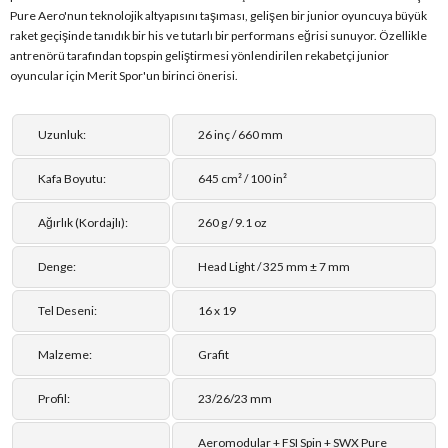
Pure Aero'nun teknolojik altyapısını taşıması, gelişen bir junior oyuncuya büyük
raket geçişinde tanıdık bir his ve tutarlı bir performans eğrisi sunuyor. Özellikle
antrenörü tarafından topspin geliştirmesi yönlendirilen rekabetçi junior
oyuncular için Merit Spor'un birinci önerisi.
Uzunluk:
26 inç / 660 mm
Kafa Boyutu:
645 cm² / 100 in²
Ağırlık (Kordajlı):
260 g / 9.1 oz
Denge:
Head Light / 325 mm ± 7 mm
Tel Deseni:
16 x 19
Malzeme:
Grafit
Profil:
23/26/23 mm
Aeromodular + FSI Spin + SWX Pure