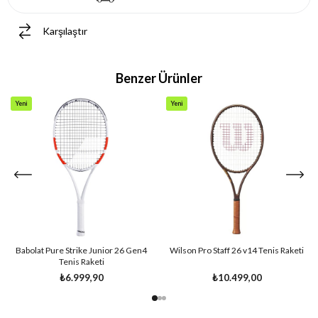
Karşılaştır
Benzer Ürünler
Yeni
Yeni
Ürün
Ürün
Babolat Pure Strike Junior 26 Gen4
Wilson Pro Staff 26 v14 Tenis Raketi
Tenis Raketi
₺6.999,90
₺10.499,00