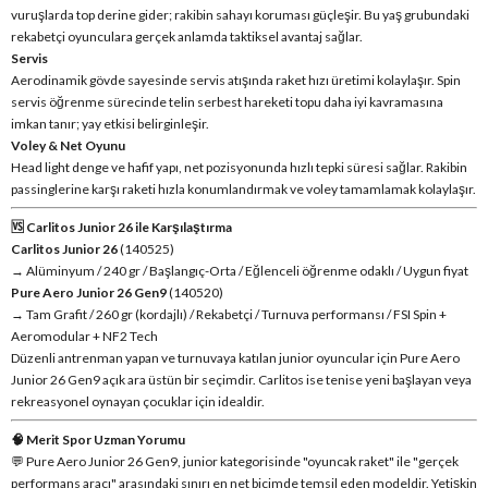
vuruşlarda top derine gider; rakibin sahayı koruması güçleşir. Bu yaş grubundaki
rekabetçi oyunculara gerçek anlamda taktiksel avantaj sağlar.
Servis
Aerodinamik gövde sayesinde servis atışında raket hızı üretimi kolaylaşır. Spin
servis öğrenme sürecinde telin serbest hareketi topu daha iyi kavramasına
imkan tanır; yay etkisi belirginleşir.
Voley & Net Oyunu
Head light denge ve hafif yapı, net pozisyonunda hızlı tepki süresi sağlar. Rakibin
passinglerine karşı raketi hızla konumlandırmak ve voley tamamlamak kolaylaşır.
🆚 Carlitos Junior 26 ile Karşılaştırma
Carlitos Junior 26
(140525)
→ Alüminyum / 240 gr / Başlangıç-Orta / Eğlenceli öğrenme odaklı / Uygun fiyat
Pure Aero Junior 26 Gen9
(140520)
→ Tam Grafit / 260 gr (kordajlı) / Rekabetçi / Turnuva performansı / FSI Spin +
Aeromodular + NF2 Tech
Düzenli antrenman yapan ve turnuvaya katılan junior oyuncular için Pure Aero
Junior 26 Gen9 açık ara üstün bir seçimdir. Carlitos ise tenise yeni başlayan veya
rekreasyonel oynayan çocuklar için idealdir.
🧠 Merit Spor Uzman Yorumu
💬 Pure Aero Junior 26 Gen9, junior kategorisinde "oyuncak raket" ile "gerçek
performans aracı" arasındaki sınırı en net biçimde temsil eden modeldir. Yetişkin