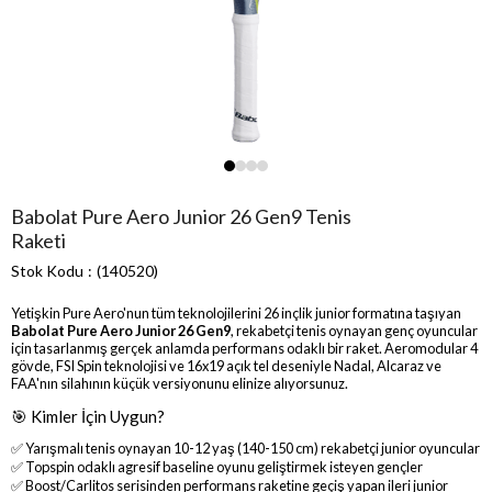
Babolat Pure Aero Junior 26 Gen9 Tenis
Raketi
Stok Kodu
(140520)
Yetişkin Pure Aero'nun tüm teknolojilerini 26 inçlik junior formatına taşıyan
Babolat Pure Aero Junior 26 Gen9
, rekabetçi tenis oynayan genç oyuncular
için tasarlanmış gerçek anlamda performans odaklı bir raket. Aeromodular 4
gövde, FSI Spin teknolojisi ve 16x19 açık tel deseniyle Nadal, Alcaraz ve
FAA'nın silahının küçük versiyonunu elinize alıyorsunuz.
🎯 Kimler İçin Uygun?
✅ Yarışmalı tenis oynayan 10-12 yaş (140-150 cm) rekabetçi junior oyuncular
✅ Topspin odaklı agresif baseline oyunu geliştirmek isteyen gençler
✅ Boost/Carlitos serisinden performans raketine geçiş yapan ileri junior