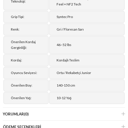
Teknoloji:
Feel + NF2 Tech
Grip Tipi:
Syntec Pro
Renk:
Gri / Floresan Sarı
Önerilen Kordaj
46–52 lbs
Gerginliği:
Kordaj:
Kordajlı Teslim
Oyuncu Seviyesi:
Orta / Rekabetçi Junior
Önerilen Boy:
140-150 cm
Önerilen Yaş:
10-12 Yaş
YORUMLAR
(0)
ÖDEME SEÇENEKLERI