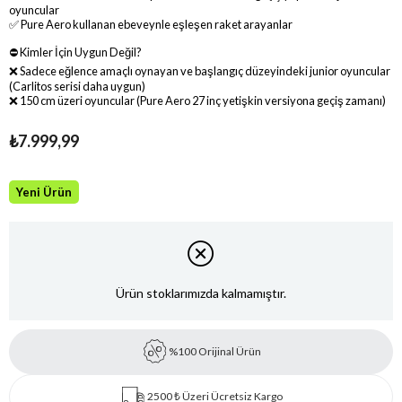
oyuncular
✅ Pure Aero kullanan ebeveynle eşleşen raket arayanlar
⛔ Kimler İçin Uygun Değil?
❌ Sadece eğlence amaçlı oynayan ve başlangıç düzeyindeki junior oyuncular
(Carlitos serisi daha uygun)
❌ 150 cm üzeri oyuncular (Pure Aero 27 inç yetişkin versiyona geçiş zamanı)
₺7.999,99
Yeni Ürün
Ürün stoklarımızda kalmamıştır.
%100 Orijinal Ürün
2500 ₺ Üzeri Ücretsiz Kargo