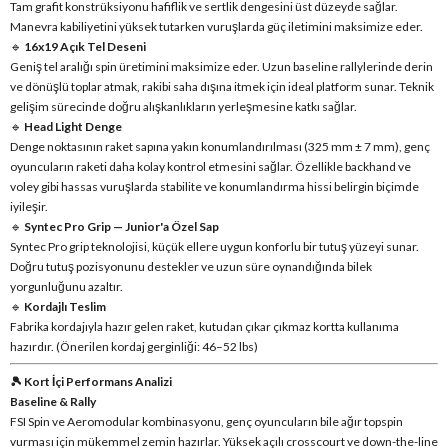
Tam grafit konstrüksiyonu hafiflik ve sertlik dengesini üst düzeyde sağlar.
Manevra kabiliyetini yüksek tutarken vuruşlarda güç iletimini maksimize eder.
🔹
16x19 Açık Tel Deseni
Geniş tel aralığı spin üretimini maksimize eder. Uzun baseline rallylerinde derin
ve dönüşlü toplar atmak, rakibi saha dışına itmek için ideal platform sunar. Teknik
gelişim sürecinde doğru alışkanlıkların yerleşmesine katkı sağlar.
🔹
Head Light Denge
Denge noktasının raket sapına yakın konumlandırılması (325 mm ± 7 mm), genç
oyuncuların raketi daha kolay kontrol etmesini sağlar. Özellikle backhand ve
voley gibi hassas vuruşlarda stabilite ve konumlandırma hissi belirgin biçimde
iyileşir.
🔹
Syntec Pro Grip — Junior'a Özel Sap
Syntec Pro grip teknolojisi, küçük ellere uygun konforlu bir tutuş yüzeyi sunar.
Doğru tutuş pozisyonunu destekler ve uzun süre oynandığında bilek
yorgunluğunu azaltır.
🔹
Kordajlı Teslim
Fabrika kordajıyla hazır gelen raket, kutudan çıkar çıkmaz kortta kullanıma
hazırdır. (Önerilen kordaj gerginliği: 46–52 lbs)
🎾 Kort İçi Performans Analizi
Baseline & Rally
FSI Spin ve Aeromodular kombinasyonu, genç oyuncuların bile ağır topspin
vurması için mükemmel zemin hazırlar. Yüksek açılı crosscourt ve down-the-line