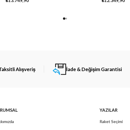
₺13.749,90
₺12.349,90
Taksitli Alışveriş
İade & Değişim Garantisi
RUMSAL
YAZILAR
kımızda
Raket Seçimi