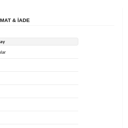
İMAT & İADE
ay
ular