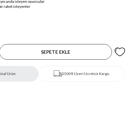
aynı anda isteyen oyuncular
ir raket isteyenler
inal Ürün
2500 ₺ Üzeri Ücretsiz Kargo