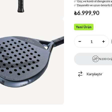
✅ Güç ve kontrol dengesini 
✅ Dayanıklı ve uzun ömürlü b
₺6.999,90
Yeni Ürün
%100 Orij
Karşılaştır