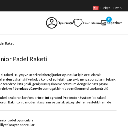
Türkçe - TRY
0
Sepetim
Üye Girişi
Favorilerim
del Raketi
ior Padel Raketi
 raketi, 10 yaş ve üzeri rekabetçi junior oyuncular için özel olarak
llerden daha hafif ve kolay kontrol edilebilir yapısıyla genç sporcuların teknik
e teardrop kafa şekli, geniş vuruş alanı ve optimum denge ile hata payını
irdek
ve
fiberglass yüzey
ile yumuşak bir his ve mükemmel top kontrolü
mleri azaltarak konforu artırır,
Integrated Protector System
ise raketi
 korur. Bakır tonlu modern tasarımı ve parlak yüzeyiyle hem estetik hem de
unior padel oyuncuları
iliyeti arayan sporcular