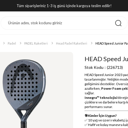
Tüm siparişleriniz 1-3 iş günü içinde kargoya teslim edilir!
Padel
PADEL Raketleri
Head Padel Raketleri
HEAD Speed Junior Pa
HEAD Speed Jun
Stok Kodu
(226713)
HEAD Speed Junior 2023 padel
tasarlanmıştır. Yetişkin mode
gelişimini destekler. Oversiz
azaltırken,
Power Foam çek
sağlar.
Innegra™ teknolojisi
titreşi
çiziklere ve darbelere karşı
performans sunar.
🎯
Kimler İçin Uygun?
✅ 10 yaş ve üzeri rekabetçi j
✅ Hafif ve kolay manevra kab