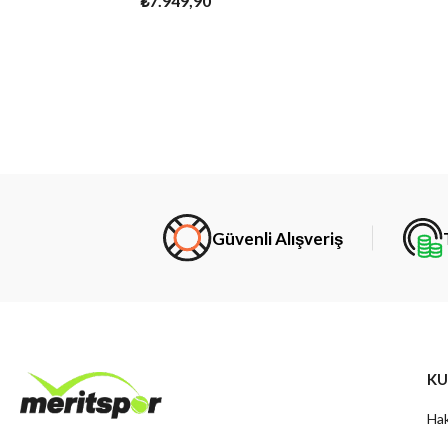
₺7.949,90
Güvenli Alışveriş
KU
Hak