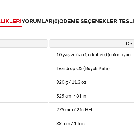
LIKLERI
YORUMLAR
(0)
ÖDEME SEÇENEKLERI
TESL
Det
10 yaş ve üzeri, rekabetçi junior oyunc
Teardrop OS (Büyük Kafa)
320 g / 11.3 oz
525 cm² / 81 in²
275 mm / 2 in HH
38 mm / 1.5 in