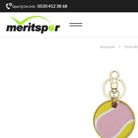
0530 412 38 68
Sipariş Destek :
Anasayfa
Tenis Ak