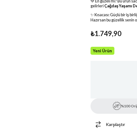
💚 En güzeli mi? Bu ürün sad
gelirleri
Çağdaş Yaşamı D
✨ Kısacası: Güçlü bir iş bir
Hazırsan bu güzellik senin o
₺1.749,90
Yeni Ürün
%100 Orij
Karşılaştır