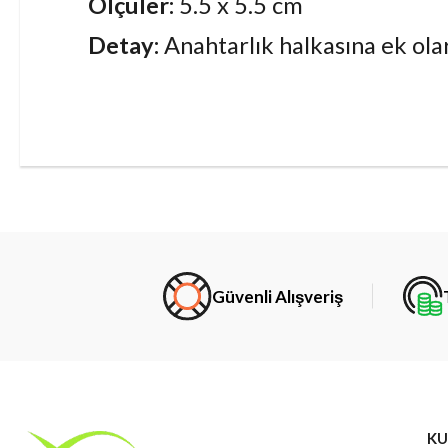
Ölçüler:
5.5 x 5.5 cm
Detay:
Anahtarlık halkasına ek olar
Güvenli Alışveriş
KU