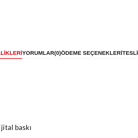
LIKLERI
YORUMLAR
(0)
ÖDEME SEÇENEKLERI
TESL
jital baskı