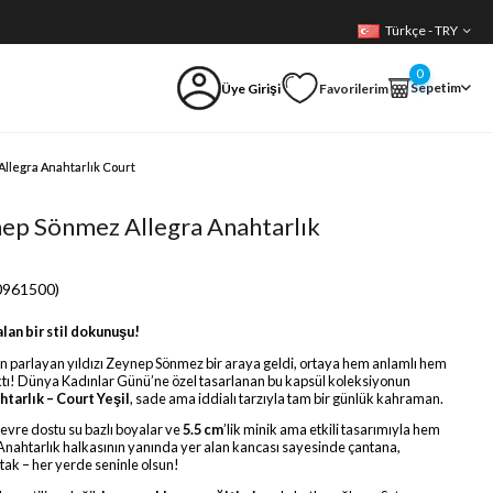
Türkçe - TRY
0
Sepetim
Üye Girişi
Favorilerim
llegra Anahtarlık Court
nep Sönmez Allegra Anahtarlık
0961500)
lan bir stil dokunuşu!
ın parlayan yıldızı Zeynep Sönmez bir araya geldi, ortaya hem anlamlı hem
ıktı! Dünya Kadınlar Günü’ne özel tasarlanan bu kapsül koleksiyonun
htarlık – Court Yeşil
, sade ama iddialı tarzıyla tam bir günlük kahraman.
çevre dostu su bazlı boyalar ve
5.5 cm
’lik minik ama etkili tasarımıyla hem
 Anahtarlık halkasının yanında yer alan kancası sayesinde çantana,
 tak – her yerde seninle olsun!