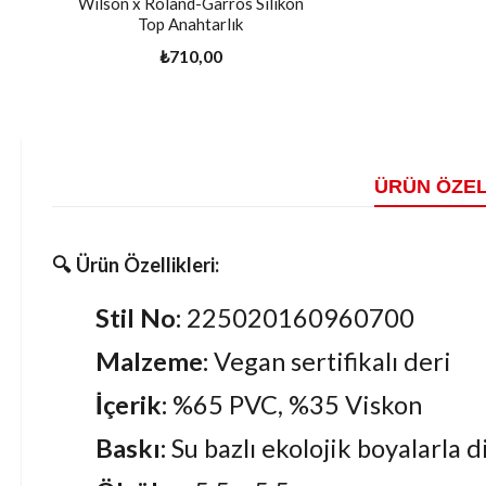
Wilson x Roland-Garros Silikon
Top Anahtarlık
₺710,00
ÜRÜN ÖZEL
🔍
Ürün Özellikleri:
Stil No:
225020160960700
Malzeme:
Vegan sertifikalı deri
İçerik:
%65 PVC, %35 Viskon
Baskı:
Su bazlı ekolojik boyalarla di