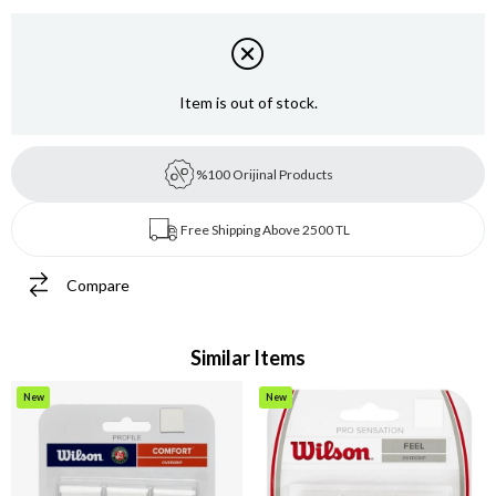
Item is out of stock.
%100 Orijinal Products
Free Shipping Above 2500 TL
Compare
Similar Items
New
New
Item
Item