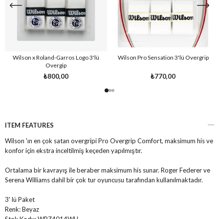
Wilson x Roland-Garros Logo 3'lü
Wilson Pro Sensation 3'lü Overgrip
Overgip
₺800,00
₺770,00
ITEM FEATURES
Wilson 'ın en çok satan overgripi Pro Overgrip Comfort, maksimum his ve
konfor için ekstra inceltilmiş keçeden yapılmıştır.
Ortalama bir kavrayış ile beraber maksimum his sunar. Roger Federer ve
Serena Williams dahil bir çok tur oyuncusu tarafından kullanılmaktadır.
3' lü Paket
Renk:
Beyaz