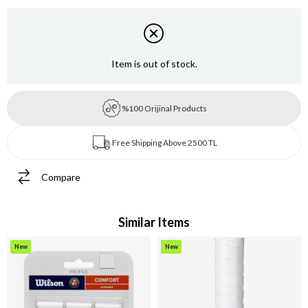
Item is out of stock.
%100 Orijinal Products
Free Shipping Above 2500 TL
Compare
Similar Items
New
New
Item
Item