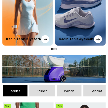
Kadın Tenis Kıyafetleri
Kadın Tenis Ayakkabıları
adidas
Solinco
Wilson
Babolat
Yeni
Yeni