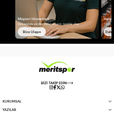
Müşteri Hizmetleri
Hemen
Size anında yardım etmeye hazır, özel bir ekip
Tenis t
Bize Ulaşın
Daha 
BİZİ TAKİP EDİN
KURUMSAL
YAZILAR