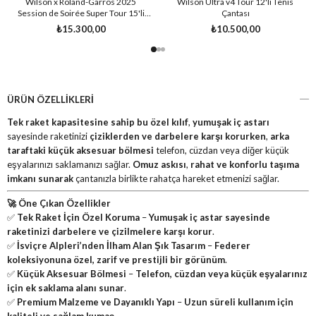
Wilson x Roland-Garros 2025
Wilson Ultra v4 Tour 12'li Tenis
Session de Soirée Super Tour 15'li
Çantası
Raket Çantası
₺15.300,00
₺10.500,00
ÜRÜN ÖZELLIKLERI
Tek raket kapasitesine sahip bu özel kılıf
,
yumuşak iç astarı
sayesinde raketinizi
çiziklerden ve darbelere karşı korurken
,
arka
taraftaki küçük aksesuar bölmesi
telefon, cüzdan veya diğer küçük
eşyalarınızı saklamanızı sağlar.
Omuz askısı
,
rahat ve konforlu taşıma
imkanı sunarak
çantanızla birlikte rahatça hareket etmenizi sağlar.
🚀 Öne Çıkan Özellikler
✅
Tek Raket İçin Özel Koruma
–
Yumuşak iç astar sayesinde
raketinizi darbelere ve çizilmelere karşı korur
.
✅
İsviçre Alpleri’nden İlham Alan Şık Tasarım
–
Federer
koleksiyonuna özel, zarif ve prestijli bir görünüm
.
✅
Küçük Aksesuar Bölmesi
–
Telefon, cüzdan veya küçük eşyalarınız
için ek saklama alanı sunar
.
✅
Premium Malzeme ve Dayanıklı Yapı
–
Uzun süreli kullanım için