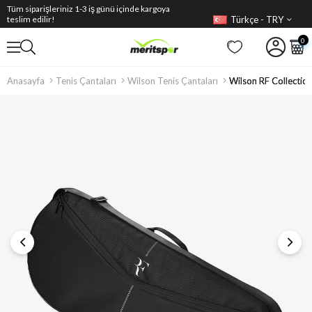
Tüm siparişleriniz 1-3 iş günü içinde kargoya
Türkçe - TRY
teslim edilir!
0
Anasayfa
Tenis Çantaları
Wilson Tenis Çantaları
Wilson RF Collection