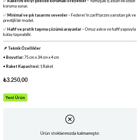
✅
Raketini en iyi şekilde korumak isteyenler
– Yumuşak iç astarı ile üstün
koruma sunar.
✅
Minimal ve şık tasarımı sevenler
– Federer’in zarif tarzını yansıtan şık ve
prestijli bir model.
✅
Hafif ve pratik taşıma çözümü arayanlar
– Omuz askısı ve hafif yapısıyla
kolay taşınabilir.
📌 Teknik Özellikler
•
Boyutlar:
75 cm x 34 cm x 4 cm
•
Raket Kapasitesi:
1 Raket
₺3.250,00
Yeni Ürün
Ürün stoklarımızda kalmamıştır.