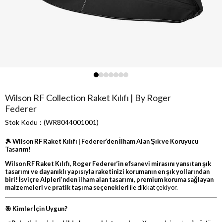
Wilson RF Collection Raket Kılıfı | By Roger
Federer
Stok Kodu
(WR8044001001)
🎾 Wilson RF Raket Kılıfı | Federer’den İlham Alan Şık ve Koruyucu
Tasarım!
Wilson RF Raket Kılıfı
,
Roger Federer’in efsanevi mirasını yansıtan şık
tasarımı ve dayanıklı yapısıyla raketinizi korumanın en şık yollarından
biri!
İsviçre Alpleri’nden ilham alan tasarımı
,
premium koruma sağlayan
malzemeleri
ve
pratik taşıma seçenekleri
ile dikkat çekiyor.
🎯 Kimler İçin Uygun?