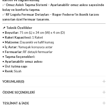
kaliteli ve sağlam kumaş
.
✅
Omuz Askılı Taşıma Sistemi
–
Ayarlanabilir omuz askısı sayesinde
kolay ve konforlu taşıma
.
✅
RF Logolu Fermuar Detayları
–
Roger Federer’in ikonik tarzını
yansıtan özel fermuar tasarımı
.
📌 Teknik Özellikler
•
Boyutlar:
75 cm (L) x 34 cm (W) x 4 cm (D)
•
Raket Kapasitesi:
1 Raket
•
Malzeme:
Dayanıklı ve hafif kumaş
•
İç Astar:
Yumuşak koruyucu astar
•
Fermuarlar:
RF detaylı fermuarlar
•
Taşıma Seçenekleri:
•
Ayarlanabilir omuz askısı
•
Üst tutma sapı
•
Renk:
Siyah
YORUMLAR
(0)
ÖDEME SEÇENEKLERI
TESLİMAT & İADE