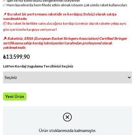
✅ Spin ve hız kontrolünü dengelemek isteyenler
✅ Hem baseline’da hem filede etkin olmak isteyen çok yönlü raket kullanıcıları
📌 Bu raket bir performans raketidir ve kordajsız (telsiz) olarak satışa
sunulmaktadır.
📦 Bu raket ile birlikte satın alacağınız kordajı ücretsiz olarak rakete çekip aynı
gün içerisinde kargoya veriyoruz!
🎾 Raketiniz, ERSA (European Racket Stringers Association) Certified Stringer
sertifikasına sahip kordaj teknisyenleri tarafından profesyonel olarak
çekilmektedir.
₺13.599,90
Lütfen Kordaj Uygulama Tercihinizi Seçiniz
Yeni Ürün
Ürün stoklarımızda kalmamıştır.