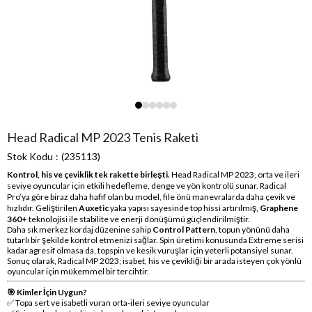
Head Radical MP 2023 Tenis Raketi
Stok Kodu
(235113)
Kontrol, his ve çeviklik tek rakette birleşti.
Head Radical MP 2023, orta ve ileri
seviye oyuncular için etkili hedefleme, denge ve yön kontrolü sunar. Radical
Pro’ya göre biraz daha hafif olan bu model, file önü manevralarda daha çevik ve
hızlıdır. Geliştirilen
Auxetic
yaka yapısı sayesinde top hissi artırılmış,
Graphene
360+
teknolojisi ile stabilite ve enerji dönüşümü güçlendirilmiştir.
Daha sık merkez kordaj düzenine sahip
Control Pattern
, topun yönünü daha
tutarlı bir şekilde kontrol etmenizi sağlar. Spin üretimi konusunda Extreme serisi
kadar agresif olmasa da, topspin ve kesik vuruşlar için yeterli potansiyel sunar.
Sonuç olarak, Radical MP 2023; isabet, his ve çevikliği bir arada isteyen çok yönlü
oyuncular için mükemmel bir tercihtir.
🎯 Kimler İçin Uygun?
✅ Topa sert ve isabetli vuran orta-ileri seviye oyuncular