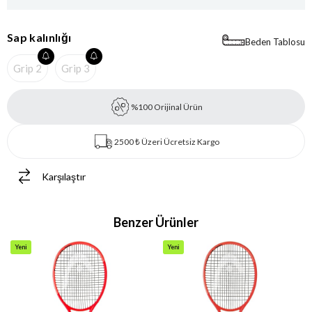
Sap kalınlığı
Beden Tablosu
Grip 2
Grip 3
%100 Orijinal Ürün
2500 ₺ Üzeri Ücretsiz Kargo
Karşılaştır
Benzer Ürünler
Yeni
Yeni
Ürün
Ürün