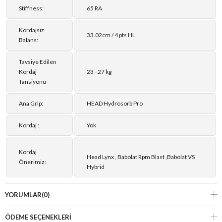
Stiffness:
65 RA
Kordajsız
33.02cm / 4 pts HL
Balans:
Tavsiye Edilen
Kordaj
23 - 27 kg
Tansiyonu
Ana Grip:
HEAD Hydrosorb Pro
Kordaj :
Yok
Kordaj
Head Lynx , Babolat Rpm Blast ,Babolat VS
Önerimiz:
Hybrid
YORUMLAR
(0)
ÖDEME SEÇENEKLERI