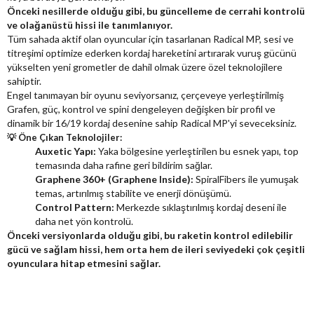
Önceki nesillerde olduğu gibi, bu güncelleme de cerrahi kontrolü
ve olağanüstü hissi ile tanımlanıyor.
Tüm sahada aktif olan oyuncular için tasarlanan Radical MP, sesi ve
titreşimi optimize ederken kordaj hareketini artırarak vuruş gücünü
yükselten yeni grometler de dahil olmak üzere özel teknolojilere
sahiptir.
Engel tanımayan bir oyunu seviyorsanız, çerçeveye yerleştirilmiş
Grafen, güç, kontrol ve spini dengeleyen değişken bir profil ve
dinamik bir 16/19 kordaj desenine sahip Radical MP'yi seveceksiniz.
💡 Öne Çıkan Teknolojiler:
Auxetic Yapı:
Yaka bölgesine yerleştirilen bu esnek yapı, top
temasında daha rafine geri bildirim sağlar.
Graphene 360+ (Graphene Inside):
SpiralFibers ile yumuşak
temas, artırılmış stabilite ve enerji dönüşümü.
Control Pattern:
Merkezde sıklaştırılmış kordaj deseni ile
daha net yön kontrolü.
Önceki versiyonlarda olduğu gibi, bu raketin kontrol edilebilir
gücü ve sağlam hissi, hem orta hem de ileri seviyedeki çok çeşitli
oyunculara hitap etmesini sağlar.