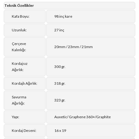
Teknik Özellikler
Kafa Boyu:
98 inç kare
Uzunluk:
27 inç
Çerçeve
20mm / 23mm / 21mm
Kalınlığı:
Kordajsız
300 gr.
Ağırlık:
Kordajlı Ağırlık:
318 gr.
Savurma
323 gr.
Ağırlığı:
Yapı:
Auxetic/ Graphene 360+/Graphite
Kordaj Deseni:
16 x 19