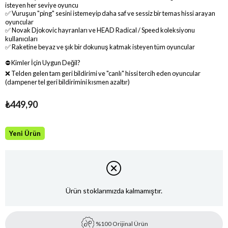
isteyen her seviye oyuncu
✅ Vuruşun "ping" sesini istemeyip daha saf ve sessiz bir temas hissi arayan
oyuncular
✅ Novak Djokovic hayranları ve HEAD Radical / Speed koleksiyonu
kullanıcıları
✅ Raketine beyaz ve şık bir dokunuş katmak isteyen tüm oyuncular
⛔ Kimler İçin Uygun Değil?
❌ Telden gelen tam geri bildirimi ve "canlı" hissi tercih eden oyuncular
(dampener tel geri bildirimini kısmen azaltır)
₺449,90
Yeni Ürün
Ürün stoklarımızda kalmamıştır.
%100 Orijinal Ürün