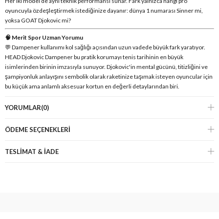
Her iki model de aynı teknik performansı sunar. Fark yalnızca hangi pro
oyuncuyla özdeşleştirmek istediğinize dayanır: dünya 1 numarası Sinner mi,
yoksa GOAT Djokovic mi?
🧠 Merit Spor Uzman Yorumu
💬 Dampener kullanımı kol sağlığı açısından uzun vadede büyük fark yaratıyor.
HEAD Djokovic Dampener bu pratik korumayı tenis tarihinin en büyük
isimlerinden birinin imzasıyla sunuyor. Djokovic'in mental gücünü, titizliğini ve
şampiyonluk anlayışını sembolik olarak raketinize taşımak isteyen oyuncular için
bu küçük ama anlamlı aksesuar kortun en değerli detaylarından biri.
YORUMLAR
(0)
ÖDEME SEÇENEKLERI
TESLİMAT & İADE