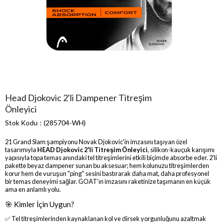
Head Djokovic 2'li Dampener Titreşim
Önleyici
Stok Kodu
(285704-WH)
21 Grand Slam şampiyonu Novak Djokovic'in imzasını taşıyan özel
tasarımıyla
HEAD Djokovic 2'li Titreşim Önleyici
, silikon-kauçuk karışımı
yapısıyla topa temas anındaki tel titreşimlerini etkili biçimde absorbe eder. 2'li
pakette beyaz dampener sunan bu aksesuar; hem kolunuzu titreşimlerden
korur hem de vuruşun "ping" sesini bastırarak daha mat, daha profesyonel
bir temas deneyimi sağlar. GOAT'ın imzasını raketinize taşımanın en küçük
ama en anlamlı yolu.
🎯 Kimler İçin Uygun?
✅ Tel titreşimlerinden kaynaklanan kol ve dirsek yorgunluğunu azaltmak