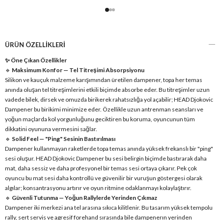
ÜRÜN ÖZELLIKLERI
✨ Öne Çıkan Özellikler
🔹
Maksimum Konfor — Tel Titreşimi Absorpsiyonu
Silikon ve kauçuk malzeme karışımından üretilen dampener, topa her temas
anında oluşan tel titreşimlerini etkili biçimde absorbe eder. Bu titreşimler uzun
vadede bilek, dirsek ve omuzda birikerek rahatsızlığa yol açabilir; HEAD Djokovic
Dampener bu birikimi minimize eder. Özellikle uzun antrenman seansları ve
yoğun maçlarda kol yorgunluğunu geciktiren bu koruma, oyuncunun tüm
dikkatini oyununa vermesini sağlar.
🔹
Solid Feel — "Ping" Sesinin Bastırılması
Dampener kullanmayan raketlerde topa temas anında yüksek frekanslı bir "ping"
sesi oluşur. HEAD Djokovic Dampener bu sesi belirgin biçimde bastırarak daha
mat, daha sessiz ve daha profesyonel bir temas sesi ortaya çıkarır. Pek çok
oyuncu bu mat sesi daha kontrollü ve güvenilir bir vuruşun göstergesi olarak
algılar; konsantrasyonu artırır ve oyun ritmine odaklanmayı kolaylaştırır.
🔹
Güvenli Tutunma — Yoğun Rallylerde Yerinden Çıkmaz
Dampener iki merkezi ana tel arasına sıkıca kilitlenir. Bu tasarım yüksek tempolu
rally, sert servis ve agresif forehand sırasında bile dampenerın yerinden