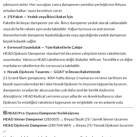
çıkmasını önler. Her vuruştan sonra dampenerı yeniden yerleştirme ihtiyacı
ortadan kalkar; oyun kesintisiz sürer.
🔹
2'li Paket — Yedek veya İkinci Raket İçin
Pakette iki beyaz dampener yer alır. İkinci dampener yedek olarak saklanabilir
veya iki farklı rakete aynı anda takılabilir. Yoğun turnuva ve antrenman
dönemlerinde dampener kaybolduğunda veya aşındığında yedek dampener
büyük kolaylık sağlar.
🔹
Evrensel Uyumluluk — Tüm Raketlerle Çalışır
HEAD Djokovic Dampener standart tel desenine sahip tüm tenis raketleriyle
uyumludur. Yalnızca HEAD raketlerine değil, Babolat, Wilson, Tecnifibre ve diğer
markaların raketlerine de sorunsuzca takılabilir.
🔹
Novak Djokovic Tasarımı — GOAT'ın İmzası Raketinizde
21 Grand Slam şampiyonu, 400+ hafta dünya 1 numarası ve tenis tarihinin en
büyük oyuncularından biri olan Novak Djokovic'in imzasını taşıyan bu tasarım,
dampenerı sıradan bir aksesuardan çok daha özel bir kimlik ifadesine
dönüştürür. HEAD Radical serisinin uzun yıllardır en ikonik kullanıcısı olan
Djokovic'in estetiğini raketinize taşımanın en erişilebilir ve en anlamlı yolu.
🆚 HEAD Pro Oyuncu Dampener Koleksiyonu
HEAD Sinner Dampener
(285005) → Beyaz/Siyah 2'li / Jannik Sinner tasarımı
HEAD Djokovic Dampener
(285704-WH) → Beyaz 2'li / Novak Djokovic tasarımı
✅