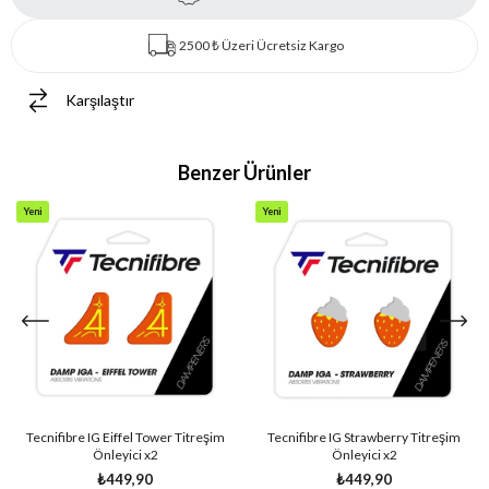
2500 ₺ Üzeri Ücretsiz Kargo
Karşılaştır
Benzer Ürünler
Yeni
Yeni
Ürün
Ürün
Tecnifibre IG Eiffel Tower Titreşim
Tecnifibre IG Strawberry Titreşim
Önleyici x2
Önleyici x2
₺449,90
₺449,90