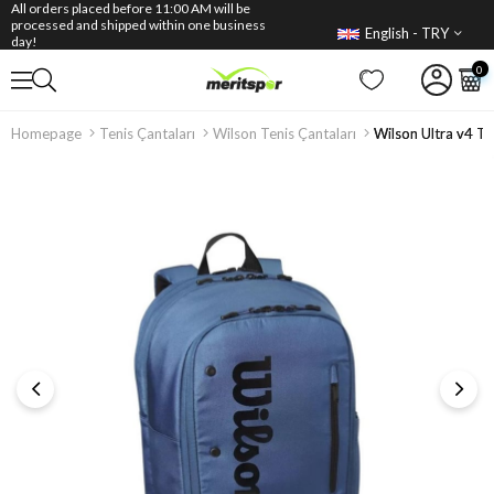
All orders placed before 11:00 AM will be
processed and shipped within one business
English - TRY
day!
0
Homepage
Tenis Çantaları
Wilson Tenis Çantaları
Wilson Ultra v4 To