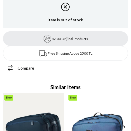
Item is out of stock.
%100 Orijinal Products
Free Shipping Above 2500 TL
Compare
Similar Items
New
New
Item
Item