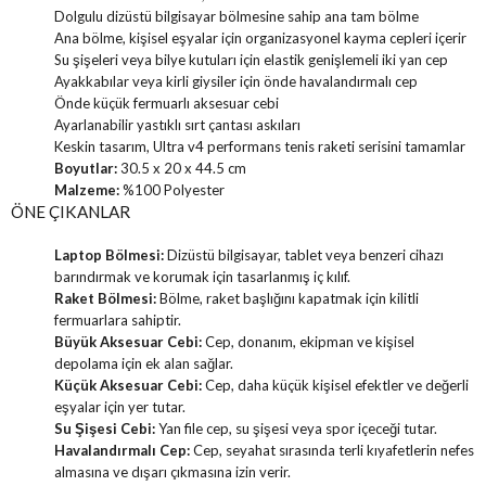
Dolgulu dizüstü bilgisayar bölmesine sahip ana tam bölme
Ana bölme, kişisel eşyalar için organizasyonel kayma cepleri içerir
Su şişeleri veya bilye kutuları için elastik genişlemeli iki yan cep
Ayakkabılar veya kirli giysiler için önde havalandırmalı cep
Önde küçük fermuarlı aksesuar cebi
Ayarlanabilir yastıklı sırt çantası askıları
Keskin tasarım, Ultra v4 performans tenis raketi serisini tamamlar
Boyutlar:
30.5 x 20 x 44.5 cm
Malzeme:
%100 Polyester
ÖNE ÇIKANLAR
Laptop Bölmesi:
Dizüstü bilgisayar, tablet veya benzeri cihazı
barındırmak ve korumak için tasarlanmış iç kılıf.
Raket Bölmesi:
Bölme, raket başlığını kapatmak için kilitli
fermuarlara sahiptir.
Büyük Aksesuar Cebi:
Cep, donanım, ekipman ve kişisel
depolama için ek alan sağlar.
Küçük Aksesuar Cebi:
Cep, daha küçük kişisel efektler ve değerli
eşyalar için yer tutar.
Su Şişesi Cebi:
Yan file cep, su şişesi veya spor içeceği tutar.
Havalandırmalı Cep:
Cep, seyahat sırasında terli kıyafetlerin nefes
almasına ve dışarı çıkmasına izin verir.