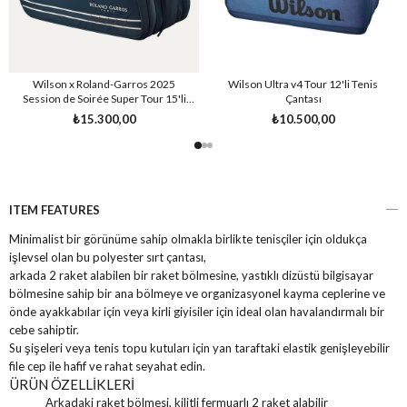
Wilson x Roland-Garros 2025
Wilson Ultra v4 Tour 12'li Tenis
Session de Soirée Super Tour 15'li
Çantası
Raket Çantası
₺15.300,00
₺10.500,00
ITEM FEATURES
Minimalist bir görünüme sahip olmakla birlikte tenisçiler için oldukça
işlevsel olan bu polyester sırt çantası,
arkada 2 raket alabilen bir raket bölmesine, yastıklı dizüstü bilgisayar
bölmesine sahip bir ana bölmeye ve organizasyonel kayma ceplerine ve
önde ayakkabılar için veya kirli giyisiler için ideal olan havalandırmalı bir
cebe sahiptir.
Su şişeleri veya tenis topu kutuları için yan taraftaki elastik genişleyebilir
file cep ile hafif ve rahat seyahat edin.
ÜRÜN ÖZELLİKLERİ
Arkadaki raket bölmesi, kilitli fermuarlı 2 raket alabilir