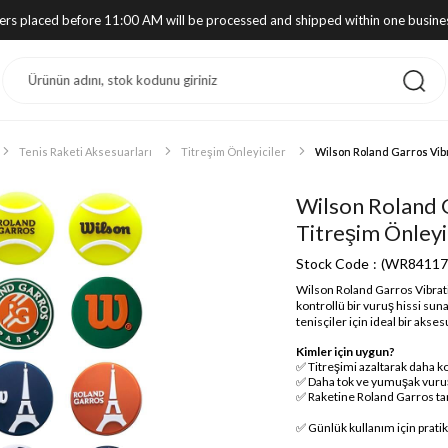
ders placed before 11:00 AM will be processed and shipped within one busine
Tenis Raketi Aksesuarları
Titreşim Önleyiciler
Wilson Roland Garros Vib
Wilson Roland 
Titreşim Önleyi
Stock Code
(WR84117
Wilson Roland Garros Vibrat
kontrollü bir vuruş hissi su
tenisçiler için ideal bir akses
Kimler için uygun?
✅ Titreşimi azaltarak daha k
✅ Daha tok ve yumuşak vuruş
✅ Raketine Roland Garros tar
✅ Günlük kullanım için prati