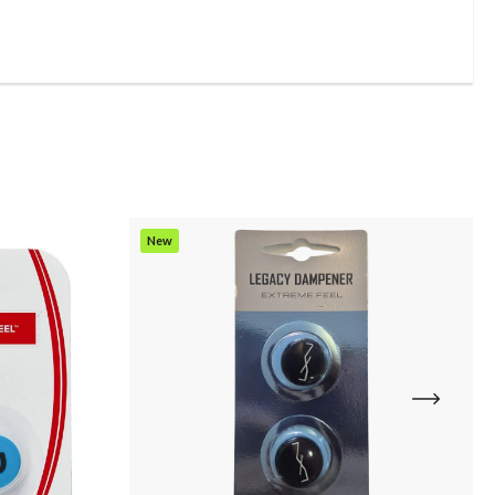
New
Item