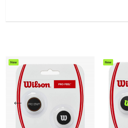
New
New
Item
Item