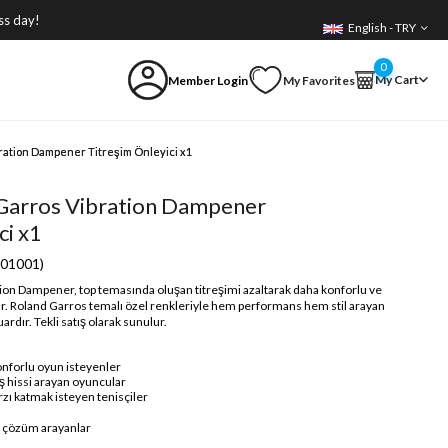
ss day!
English - TRY
0
My Cart
Member Login
My Favorites
ration Dampener Titreşim Önleyici x1
Garros Vibration Dampener
ci x1
01001)
ion Dampener, top temasında oluşan titreşimi azaltarak daha konforlu ve
nar. Roland Garros temalı özel renkleriyle hem performans hem stil arayan
uardır. Tekli satış olarak sunulur.
onforlu oyun isteyenler
 hissi arayan oyuncular
zı katmak isteyen tenisçiler
k çözüm arayanlar