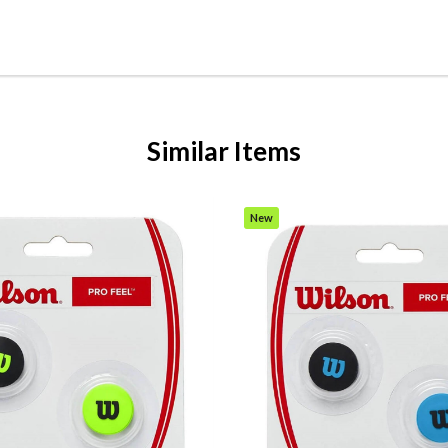
Similar Items
New
Item