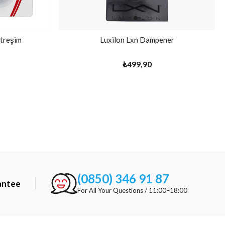
itreşim
Luxilon Lxn Dampener
₺499,90
(0850) 346 91 87
antee
For All Your Questions / 11:00–18:00