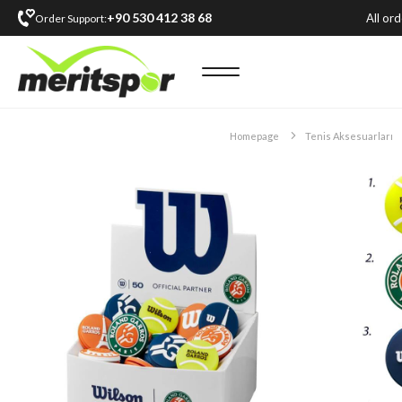
+90 530 412 38 68
All or
Order Support:
Homepage
Tenis Aksesuarları