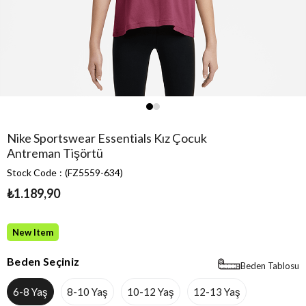
Nike Sportswear Essentials Kız Çocuk
Antreman Tişörtü
Stock Code
(FZ5559-634)
₺1.189,90
New Item
Beden Seçiniz
Beden Tablosu
6-8 Yaş
8-10 Yaş
10-12 Yaş
12-13 Yaş