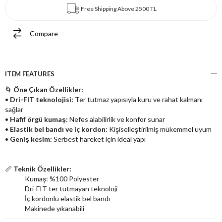
Free Shipping Above 2500 TL
Compare
ITEM FEATURES
🌀
Öne Çıkan Özellikler:
•
Dri-FIT teknolojisi:
Ter tutmaz yapısıyla kuru ve rahat kalmanı
sağlar
•
Hafif örgü kumaş:
Nefes alabilirlik ve konfor sunar
•
Elastik bel bandı ve iç kordon:
Kişiselleştirilmiş mükemmel uyum
•
Geniş kesim:
Serbest hareket için ideal yapı
📏
Teknik Özellikler:
Kumaş: %100 Polyester
Dri-FIT ter tutmayan teknoloji
İç kordonlu elastik bel bandı
Makinede yıkanabili