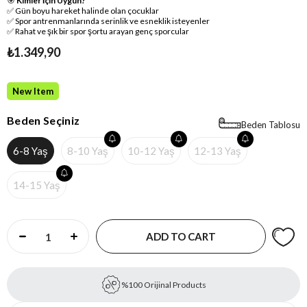
🎯
Kimler İçin Uygun?
✅ Gün boyu hareket halinde olan çocuklar
✅ Spor antrenmanlarında serinlik ve esneklik isteyenler
✅ Rahat ve şık bir spor şortu arayan genç sporcular
₺1.349,90
New Item
Beden Seçiniz
Beden Tablosu
6-8 Yaş
8-10 Yaş
10-12 Yaş
12-13 Yaş
14-15 Yaş
%100 Orijinal Products