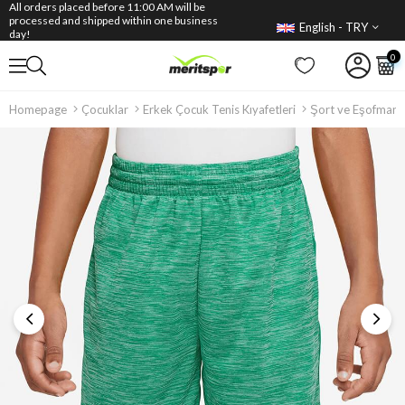
All orders placed before 11:00 AM will be
processed and shipped within one business
English - TRY
day!
0
Homepage
Çocuklar
Erkek Çocuk Tenis Kıyafetleri
Şort ve Eşofman A