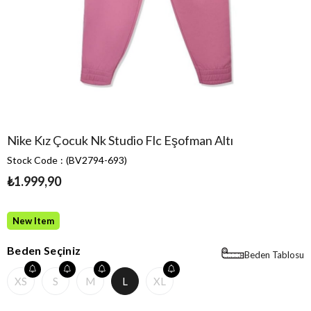
Nike Kız Çocuk Nk Studio Flc Eşofman Altı
Stock Code
(BV2794-693)
₺1.999,90
New Item
Beden Seçiniz
Beden Tablosu
XS
S
M
L
XL