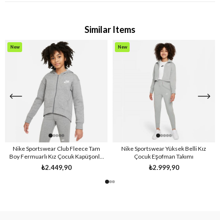
Similar Items
New
New
Item
Item
Nike Sportswear Club Fleece Tam
Nike Sportswear Yüksek Belli Kız
Boy Fermuarlı Kız Çocuk Kapüşonlu
Çocuk Eşofman Takımı
Üst
₺2.449,90
₺2.999,90