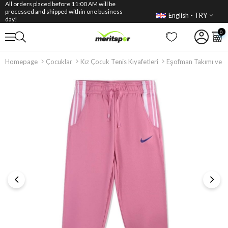
All orders placed before 11:00 AM will be
processed and shipped within one business
English - TRY
day!
0
Homepage
Çocuklar
Kız Çocuk Tenis Kıyafetleri
Eşofman Takımı ve S