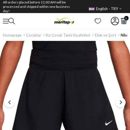
All orders placed before 11:00 AM will be
processed and shipped within one business
English - TRY
day!
0
Homepage
Çocuklar
Kız Çocuk Tenis Kıyafetleri
Etek ve Şort
Nike 