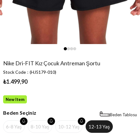
Nike Dri-FIT Kız Çocuk Antreman Şortu
Stock Code
(HJ5179-010)
₺1.499,90
New Item
Beden Seçiniz
Beden Tablosu
6-8 Yaş
8-10 Yaş
10-12 Yaş
12-13 Yaş