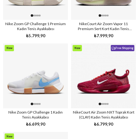
Nike Zoom GP Challenge 1 Premium
NikeCourt Air Zoom Vapor 11
Kadın Tenis Ayakkabısı
Premium Sert Kort Kadın Tenis
Ayakkabısı
₺5.799,90
₺7.999,90
New
New
Free Shipping
Item
Item
Nike Zoom GP Challenge 1 Kadın
NikeCourt Air Zoom NXT Toprak Kort
Tenis Ayakkabısı
(CLAY) Kadın Tenis Ayakkabısı
₺6.699,90
₺6.799,90
New