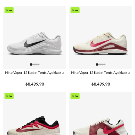
New
New
Item
Item
Nike Vapor 12 Kadın Tenis Ayakkabısı
Nike Vapor 12 Kadın Tenis Ayakkabısı
₺8.499,90
₺8.499,90
New
New
Item
Item