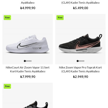
Ayakkabısı
(CLAY) Kadın Tenis Ayakkabısı
₺4.999,90
₺5.499,00
New
New
Item
Item
NikeCourt Air Zoom Vapor 11 Sert
Nike Zoom Vapor Pro Toprak Kort
Kort Kadın Tenis Ayakkabısı
(CLAY) Kadın Tenis Ayakkabısı
₺7.999,90
₺2.949,90
New
Item