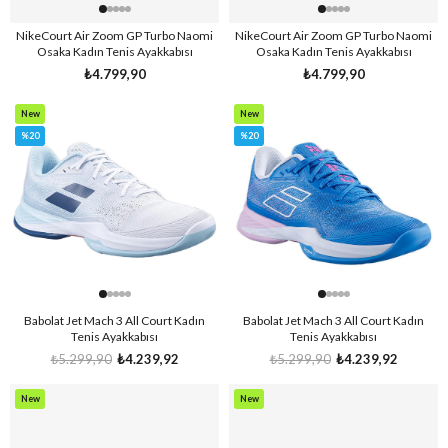
NikeCourt Air Zoom GP Turbo Naomi
NikeCourt Air Zoom GP Turbo Naomi
Osaka Kadın Tenis Ayakkabısı
Osaka Kadın Tenis Ayakkabısı
₺4.799,90
₺4.799,90
New
New
Item
Item
%20
%20
Babolat Jet Mach 3 All Court Kadın
Babolat Jet Mach 3 All Court Kadın
Tenis Ayakkabısı
Tenis Ayakkabısı
₺5.299,90
₺4.239,92
₺5.299,90
₺4.239,92
New
New
Item
Item