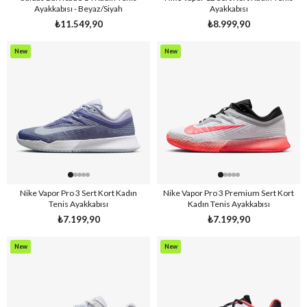
Ayakkabısı - Beyaz/Siyah
Ayakkabısı
₺11.549,90
₺8.999,90
New
New
Item
Item
Nike Vapor Pro 3 Sert Kort Kadın
Nike Vapor Pro 3 Premium Sert Kort
Tenis Ayakkabısı
Kadın Tenis Ayakkabısı
₺7.199,90
₺7.199,90
New
New
Item
Item