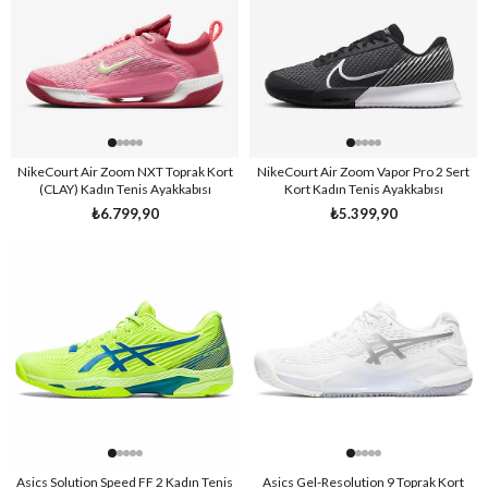
NikeCourt Air Zoom NXT Toprak Kort
NikeCourt Air Zoom Vapor Pro 2 Sert
(CLAY) Kadın Tenis Ayakkabısı
Kort Kadın Tenis Ayakkabısı
₺6.799,90
₺5.399,90
Asics Solution Speed FF 2 Kadın Tenis
Asics Gel-Resolution 9 Toprak Kort