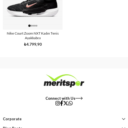
Nike Court Zoom NXT Kadın Tenis
Ayakkabısı
₺4.799,90
Connect with Us
Corporate