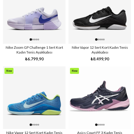
Nike Zoom GP Challenge 1 Sert Kort
Nike Vapor 12 Sert Kort Kadın Tenis
Kadın Tenis Ayakkabısı
Ayakkabısı
₺6.799,90
₺8.499,90
New
New
Item
Item
Nike Vapor 12 Sert Kort Kadın Tenis
Asics Court FF 3 Kadın Tenis