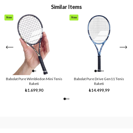
Similar Items
New
New
Item
Item
Babolat Pure Wimbledon Mini Tenis
Babolat Pure Drive Gen11 Tenis
Raketi
Raketi
₺1.699,90
₺14.499,99