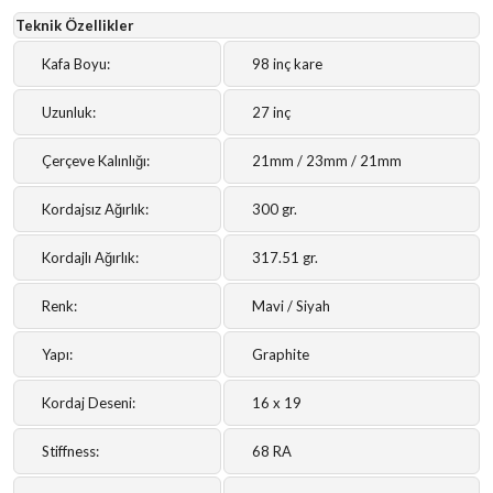
Teknik Özellikler
Kafa Boyu:
98 inç kare
Uzunluk:
27 inç
Çerçeve Kalınlığı:
21mm / 23mm / 21mm
Kordajsız Ağırlık:
300 gr.
Kordajlı Ağırlık:
317.51 gr.
Renk:
Mavi / Siyah
Yapı:
Graphite
Kordaj Deseni:
16 x 19
Stiffness:
68 RA