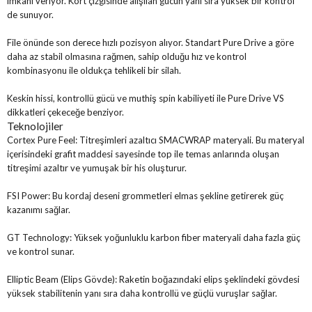
imkanı veriyor. Kort çizgisinde alışılan gücün yanı sıra yüksek bir kontrol
de sunuyor.
File önünde son derece hızlı pozisyon alıyor. Standart Pure Drive a göre
daha az stabil olmasına rağmen, sahip olduğu hız ve kontrol
kombinasyonu ile oldukça tehlikeli bir silah.
Keskin hissi, kontrollü gücü ve muthiş spin kabiliyeti ile Pure Drive VS
dikkatleri çekeceğe benziyor.
Teknolojiler
Cortex Pure Feel:
Titreşimleri azaltıcı SMACWRAP materyali. Bu materyal
içerisindeki grafit maddesi sayesinde top ile temas anlarında oluşan
titreşimi azaltır ve yumuşak bir his oluşturur.
FSI Power:
Bu kordaj deseni grommetleri elmas şekline getirerek güç
kazanımı sağlar.
GT Technology:
Yüksek yoğunluklu karbon fiber materyali daha fazla güç
ve kontrol sunar.
Elliptic Beam (Elips Gövde):
Raketin boğazındaki elips şeklindeki gövdesi
yüksek stabilitenin yanı sıra daha kontrollü ve güçlü vuruşlar sağlar.